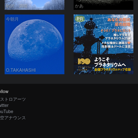
駒沢 満晴
かあ
PR
今朝月
O.TAKAHASHI
llow
ストロアーツ
itter
ouTube
空アナウンス