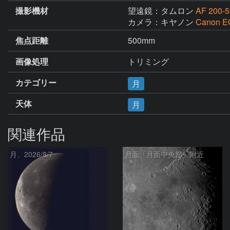
撮影機材
望遠鏡：タムロン
AF 200-
カメラ：キヤノン
Canon E
焦点距離
500mm
画像処理
トリミング
カテゴリー
月
天体
月
関連作品
月、2026/8/7
月面「月面中央部」附近