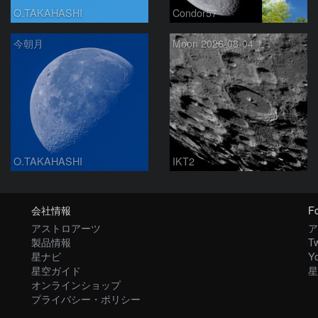
O.TAKAHASHI
Condor57
今朝月
Moon 2026-08-04
O.TAKAHASHI
IKT2
会社情報
Fo
アストロアーツ
ア
製品情報
Tw
星ナビ
Y
星空ガイド
星
オンラインショップ
プライバシー・ポリシー