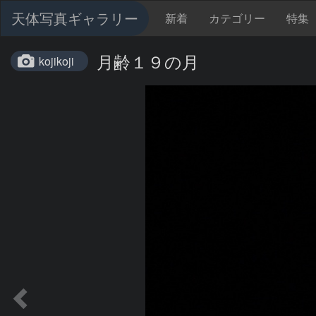
天体写真ギャラリー
新着
カテゴリー
特集
月齢１９の月
kojikoji