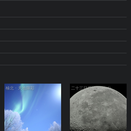
極北・天地輝彩
二十三日月(月齢21.4)