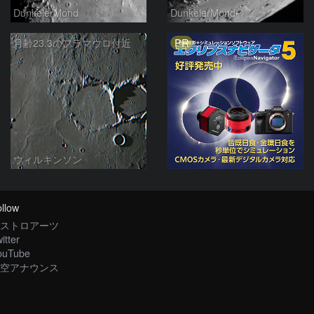
DunkelerMond
DunkelerMond
PR
月齢23.3のフラマウロ付近
ウィルキンソン
llow
ストロアーツ
itter
ouTube
空アナウンス