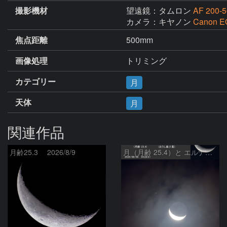
撮影機材
望遠鏡：タムロン
AF 200-
カメラ：キヤノン
Canon E
焦点距離
500mm
画像処理
トリミング
カテゴリー
月
天体
月
関連作品
月齢25.3 2026/8/9
月（月齢 25.4）と エルナト（おうし座β星）