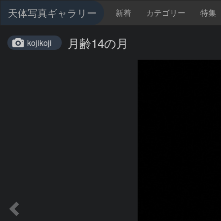
天体写真ギャラリー
新着
カテゴリー
特集
月齢14の月
kojikoji