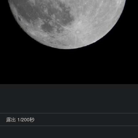
秒
露出 1/200秒