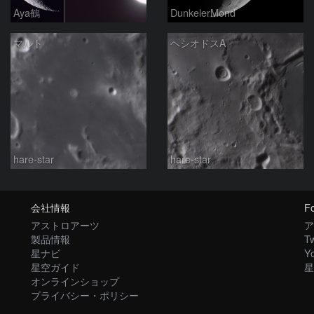
Aya鶴
DunkelerMond
マルト
ヘシオドスA
hare-star
hare-star
会社情報
Fo
アストロアーツ
ア
製品情報
Tw
星ナビ
Y
星空ガイド
星
オンラインショップ
プライバシー・ポリシー