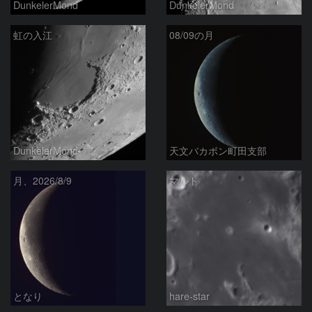
DunkelerMond
DunkelerMond
虹の入江
08/09の月
DunkelerMond
天文バカボン町田支部
月、2026/8/9
マルト
となり
hare-star