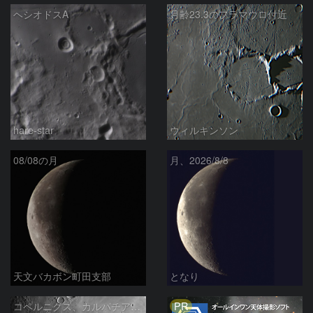
ヘシオドスA
月齢23.3のフラマウロ付近
hare-star
ウィルキンソン
08/08の月
月、2026/8/8
天文バカボン町田支部
となり
PR
コペルニクス、カルパチア山脈付近