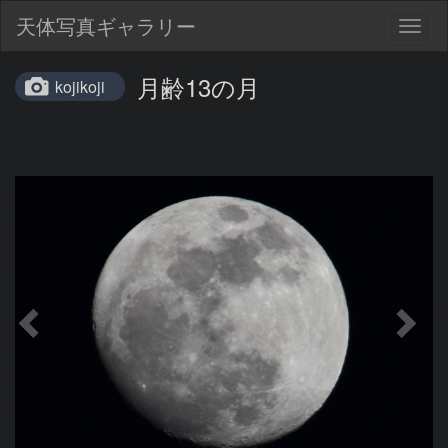
天体写真ギャラリー
Togg
navig
月齢13の月
kojikoji