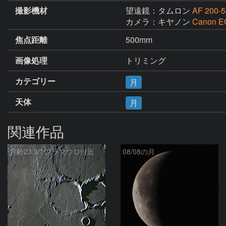
撮影機材
望遠鏡：タムロン
AF 200-
カメラ：キヤノン
Canon E
焦点距離
500mm
画像処理
トリミング
カテゴリー
月
天体
月
関連作品
月齢23.3のフラマウロ付近
08/08の月