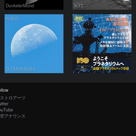
DunkelerMond
IKT2
PR
今朝月
O.TAKAHASHI
llow
ストロアーツ
itter
ouTube
空アナウンス