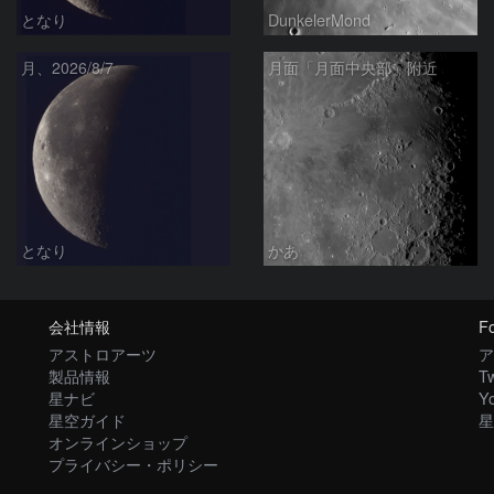
となり
DunkelerMond
月、2026/8/7
月面「月面中央部」附近
となり
かあ
会社情報
Fo
アストロアーツ
ア
製品情報
Tw
星ナビ
Y
星空ガイド
星
オンラインショップ
プライバシー・ポリシー