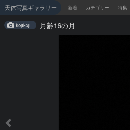
天体写真ギャラリー
新着
カテゴリー
特集
月齢16の月
kojikoji