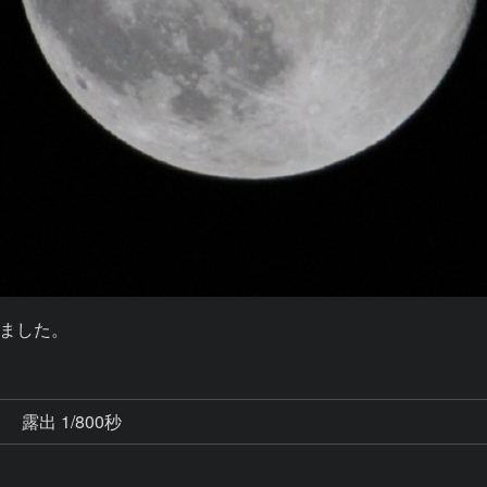
ました。
秒
露出 1/800秒