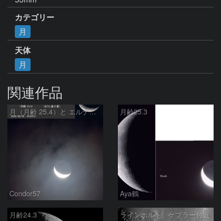
カテゴリー
月
天体
月
関連作品
月（月齢 25.4）と エルナト（おうし座β星）
月齢25.3
Condor57
Aya鶴
月齢24.3
ラインホルト、ケプラー付近