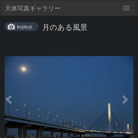
天体写真ギャラリー
Togg
navig
月のある風景
kojikoji