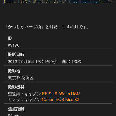
『かつしかハープ橋』と月齢：１４の月です。
ID
#9196
撮影日時
2012年5月5日 19時1分0秒
露出 1/3秒
撮影地
東京都 葛飾区
撮影機材
望遠鏡：キヤノン
EF-S 15-85mm USM
カメラ：キヤノン
Canon EOS Kiss X2
焦点距離
53mm