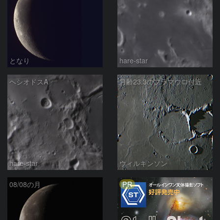
となり
hare-star
ヘシオドスA
月齢23.3のフラマウロ付近
hare-star
ウィルキンソン
PR
08/08の月