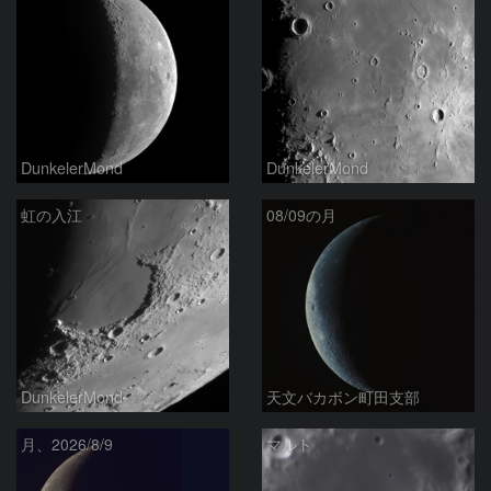
DunkelerMond
DunkelerMond
虹の入江
08/09の月
DunkelerMond
天文バカボン町田支部
月、2026/8/9
マルト