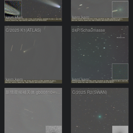
kem.kem
kem.kem
C/2025 K1(ATLAS)
24P/Schaumasse
kem.kem
kem.kem
新彗星候補天体 gb00810= C/2025 V1(Borisov)
C/2025 R2(SWAN)