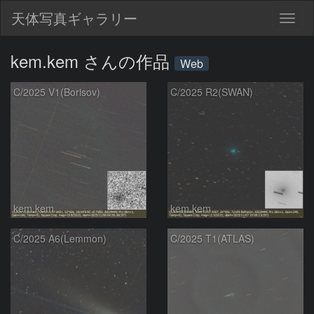
天体写真ギャラリー
Togg
navig
kem.kem さんの作品
Web
C/2025 V1(Borisov)
C/2025 R2(SWAN)
kem.kem
kem.kem
C/2025 A6(Lemmon)
C/2025 T1(ATLAS)