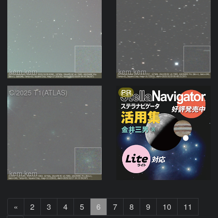
kem.kem
kem.kem
PR
C/2025 T1(ATLAS)
kem.kem
前
«
2
3
4
5
6
7
8
9
10
11
へ