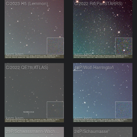
C/2023 H5 (Lemmon)
C/2022 R6(PanSTARRS)
kem.kem
kem.kem
C/2022 QE78(ATLAS)
43P/Wolf-Harrington
kem.kem
kem.kem
29P/Schwassmann-Wachmann
24P/Schaumasse