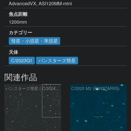
AdvancedVX, ASI120MM-mini
焦点距離
1200mm
カテゴリー
彗星・小惑星・準惑星
天体
C/2023Q1
パンスターズ彗星
関連作品
パンスターズ彗星 ( C/2024R4 )：2026/07/27
C/2025 M2 (PANSTARRS)