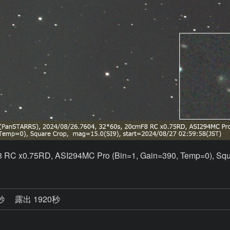
 RC x0.75RD, ASI294MC Pro (Bin=1, Gain=390, Temp=0), Squa
8秒
露出 1920秒
）