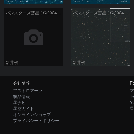
パンスターズ彗星 ( C/2024R4 )：2026/06/28
パンスターズ彗星 ( C/2024G4 )の予報位置：2026/06/23
新井優
新井優
会社情報
Fo
アストロアーツ
ア
製品情報
Tw
星ナビ
Y
星空ガイド
星
オンラインショップ
プライバシー・ポリシー