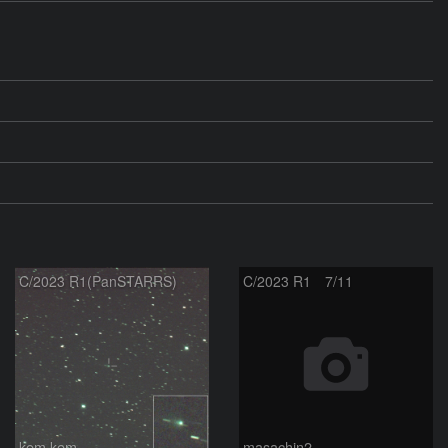
C/2023 R1(PanSTARRS)
C/2023 R1 7/11
kem.kem
masachin2