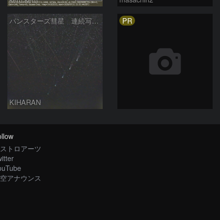
PR
パンスターズ彗星 連続写真 再処理
KIHARAN
llow
ストロアーツ
itter
ouTube
空アナウンス