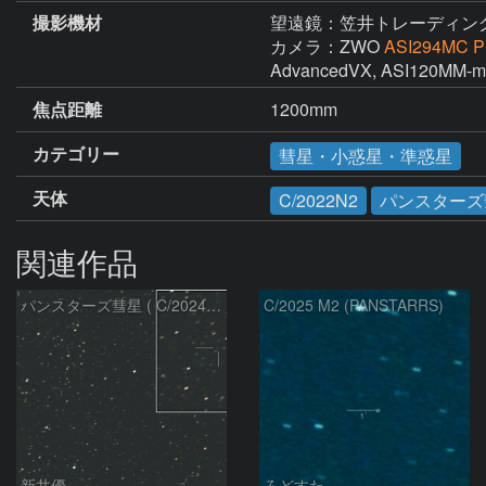
撮影機材
望遠鏡：笠井トレーディン
カメラ：ZWO
ASI294MC P
AdvancedVX, ASI120MM-mi
焦点距離
1200mm
カテゴリー
彗星・小惑星・準惑星
天体
C/2022N2
パンスターズ
関連作品
パンスターズ彗星 ( C/2024R4 )：2026/07/27
C/2025 M2 (PANSTARRS)
新井優
ろどすた