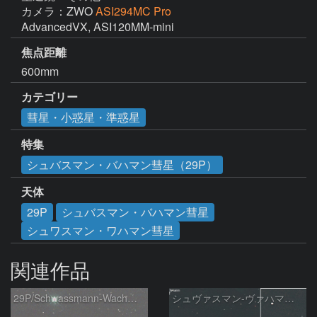
カメラ：ZWO
ASI294MC Pro
AdvancedVX, ASI120MM-mini
焦点距離
600mm
カテゴリー
彗星・小惑星・準惑星
特集
シュバスマン・バハマン彗星（29P）
天体
29P
シュバスマン・バハマン彗星
シュワスマン・ワハマン彗星
関連作品
29P/Schwassmann-Wachmann
シュヴァスマン-ヴァハマン彗星 ( 29P )：2026/05/31