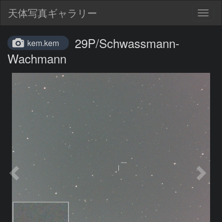
天体写真ギャラリー
Togg
navig
29P/Schwassmann-
kem.kem
Wachmann