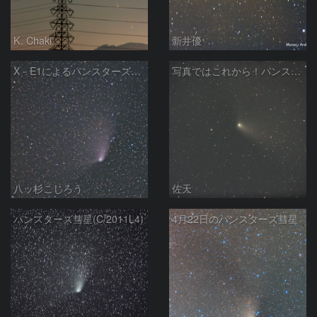
K. Chaki
新井優
X－E1によるパンスターズ彗星
写真ではこれから！パンスターズ彗星
八ッ杉こじろう
佐天
パンスターズ彗星(C/2011L4)
4月22日のパンスターズ彗星