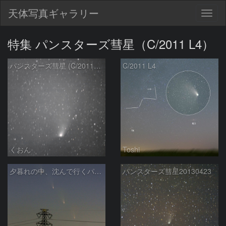
天体写真ギャラリー
Togg
navig
特集 パンスターズ彗星（C/2011 L4）
パンスターズ彗星 (C/2011L4 PANSTARRS)
C/2011 L4
くおん
Toshi
夕暮れの中、沈んで行くパンスターズ彗星
パンスターズ彗星20130423