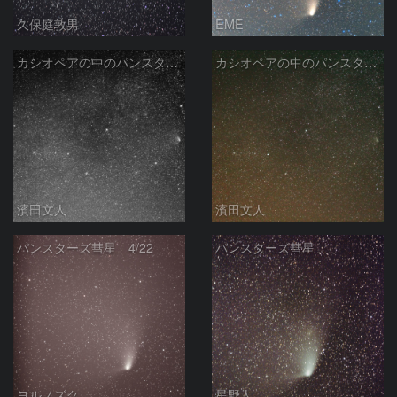
久保庭敦男
EME
カシオペアの中のパンスターズ彗星（モノクロ）
カシオペアの中のパンスターズ彗星
濱田文人
濱田文人
パンスターズ彗星 4/22
パンスターズ彗星
ヨルノズク
星野人