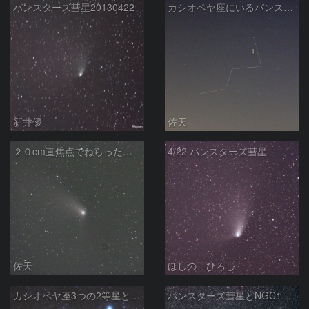
パンスターズ彗星20130422
カシオペヤ座にいるパンスターズ彗星
新井優
佐天
２０cm直焦点でねらったパンスターズ彗星
4/22 パンスターズ彗星
佐天
ほしの ひろし
カシオペヤ座3つの2等星とパンスターズ彗星
パンスターズ彗星とNGC129 (4/22) 300mm