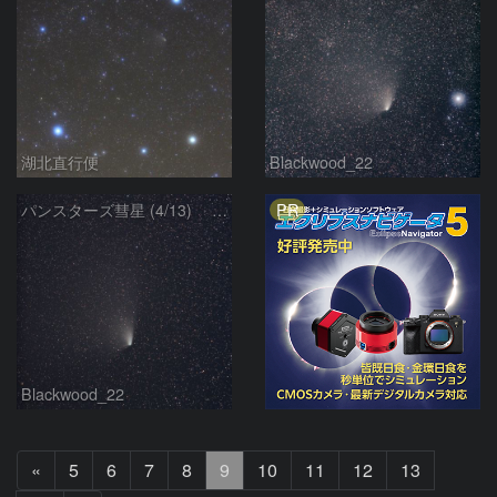
湖北直行便
Blackwood_22
PR
パンスターズ彗星 (4/13) 300mm
Blackwood_22
前
«
5
6
7
8
9
10
11
12
13
へ