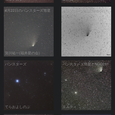
4月22日のパンスターズ彗星
パンスターズ彗星20130422（階調の反転）
宮川祐一(福井星の会)
新井優
パンスターズ
パンスターズ彗星とNGC281
てらおよしのぶ
エムティ