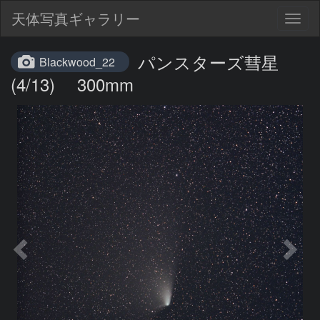
天体写真ギャラリー
Togg
navig
パンスターズ彗星
Blackwood_22
(4/13) 300mm