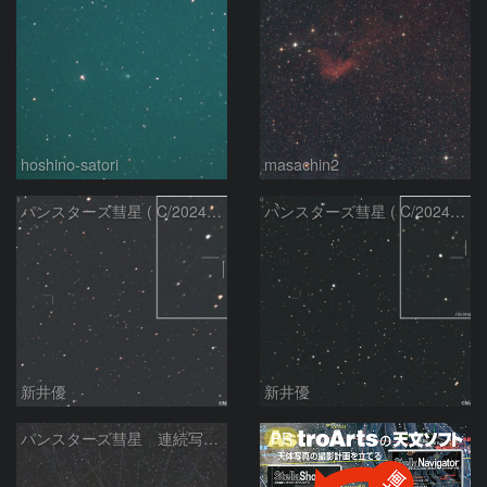
hoshino-satori
masachin2
パンスターズ彗星 ( C/2024R4 )：2026/06/28
パンスターズ彗星 ( C/2024G4 )の予報位置：2026/06/23
新井優
新井優
PR
パンスターズ彗星 連続写真 再処理