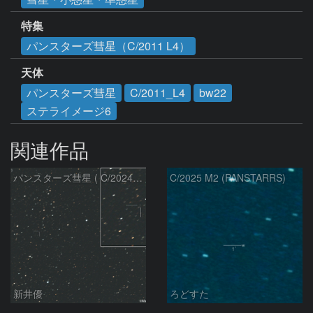
特集
パンスターズ彗星（C/2011 L4）
天体
パンスターズ彗星
C/2011_L4
bw22
ステライメージ6
関連作品
パンスターズ彗星 ( C/2024R4 )：2026/07/27
C/2025 M2 (PANSTARRS)
新井優
ろどすた