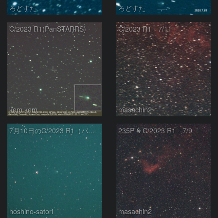
ろどすた
ろどすた
C/2023 R1(PanSTARRS)
C/2023 R1 7/11
kem.kem
masachin2
7月10日のC/2023 R1（パンスターズ彗星）
235P & C/2023 R1 7/9
hoshino-satori
masachin2