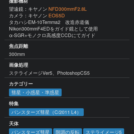
撮影機材
望遠鏡：キヤノン
NFD300mmF2.8L
カメラ：キヤノン
EOS5D
タカハシEM-10Temma2　改造赤道儀

Nikon300mmF4EDをガイド鏡として使用

α-SGR+モノクロ高感度CCDにてガイド
焦点距離
300mm
画像処理
ステライメージVer5、PhotoshopCS5
カテゴリー
彗星・小惑星・準惑星
特集
パンスターズ彗星（C/2011 L4）
天体
パンスターズ彗星
階調の反転
ステライメージ5