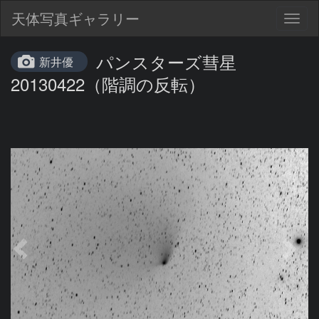
天体写真ギャラリー
Togg
navig
パンスターズ彗星
新井優
20130422（階調の反転）