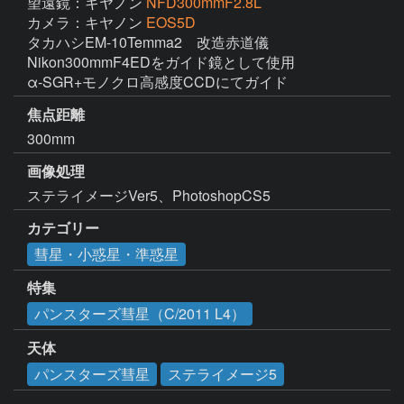
望遠鏡：キヤノン
NFD300mmF2.8L
カメラ：キヤノン
EOS5D
タカハシEM-10Temma2　改造赤道儀

Nikon300mmF4EDをガイド鏡として使用

α-SGR+モノクロ高感度CCDにてガイド
焦点距離
300mm
画像処理
ステライメージVer5、PhotoshopCS5
カテゴリー
彗星・小惑星・準惑星
特集
パンスターズ彗星（C/2011 L4）
天体
パンスターズ彗星
ステライメージ5