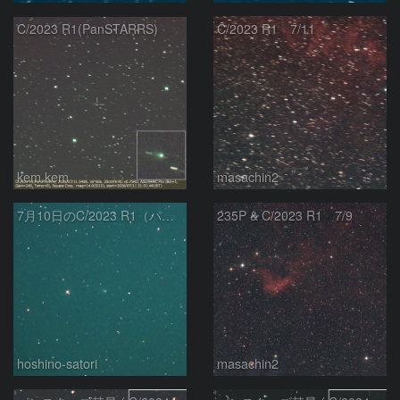
C/2023 R1(PanSTARRS)
C/2023 R1 7/11
kem.kem
masachin2
7月10日のC/2023 R1（パンスターズ彗星）
235P & C/2023 R1 7/9
hoshino-satori
masachin2