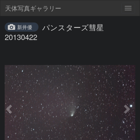
天体写真ギャラリー
Togg
navig
パンスターズ彗星
新井優
20130422