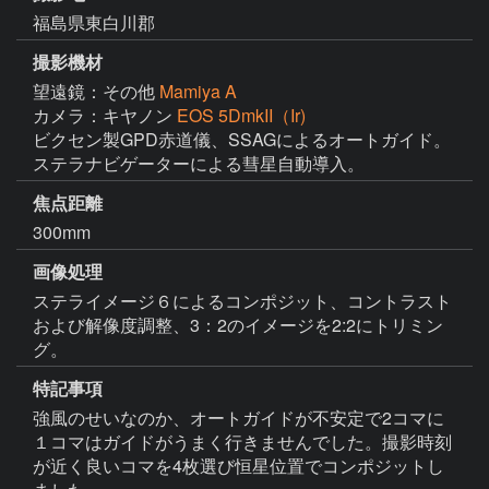
福島県東白川郡
撮影機材
望遠鏡：その他
Mamiya A
カメラ：キヤノン
EOS 5DmkII（Ir)
ビクセン製GPD赤道儀、SSAGによるオートガイド。
ステラナビゲーターによる彗星自動導入。
焦点距離
300mm
画像処理
ステライメージ６によるコンポジット、コントラスト
および解像度調整、3：2のイメージを2:2にトリミン
グ。
特記事項
強風のせいなのか、オートガイドが不安定で2コマに
１コマはガイドがうまく行きませんでした。撮影時刻
が近く良いコマを4枚選び恒星位置でコンポジットし