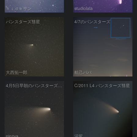
ｈｉｄｅサン
studiolala
パンスターズ彗星
4/7のパンスターズ
大西拓一郎
航己パパ
4月5日早朝のパンスターズ彗星
C/2011 L4 パンスターズ彗星
ninzya
沼尻