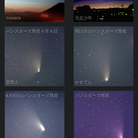
masara
天文少年
パンスターズ彗星４月８日
明け方のパンスターズ彗星
星野人
かすてん
4月8日のパンスターズ彗星
パンスターズ彗星