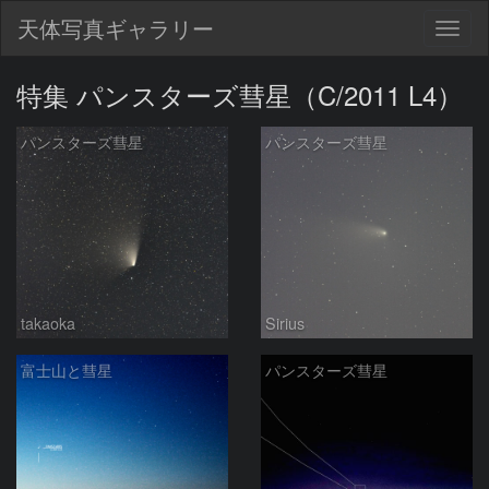
天体写真ギャラリー
Togg
navig
特集 パンスターズ彗星（C/2011 L4）
パンスターズ彗星
パンスターズ彗星
takaoka
Sirius
富士山と彗星
パンスターズ彗星