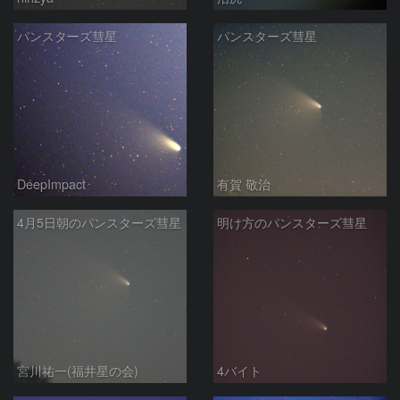
パンスターズ彗星
パンスターズ彗星
DeepImpact
有賀 敬治
4月5日朝のパンスターズ彗星
明け方のパンスターズ彗星
宮川祐一(福井星の会)
4バイト