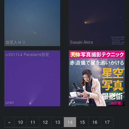
遊星人Ｍ３
Sasaki Akira
PR
c/2011L4 Panstarrs彗星
uran
前
«
10
11
12
13
14
15
16
17
へ