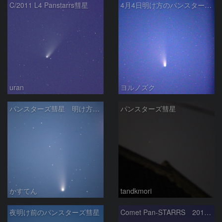
C/2011 L4 Panstarrs彗星
4月4日明け方のパンスターズ彗星
uran
ヨルノズク
パンスターズ彗星 明け方の再会
パンスターズ彗星
かすてん
tandkmori
夜明け前のパンスターズ彗星
Comet Pan-STARRS 2013-3-30