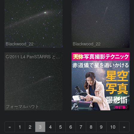
Blackwood_22
Blackwood_22
PR
C/2011 L4 PanSTARRS と北極星
フォーマルハウト
前
次
«
1
2
3
4
5
6
7
8
9
10
»
へ
へ