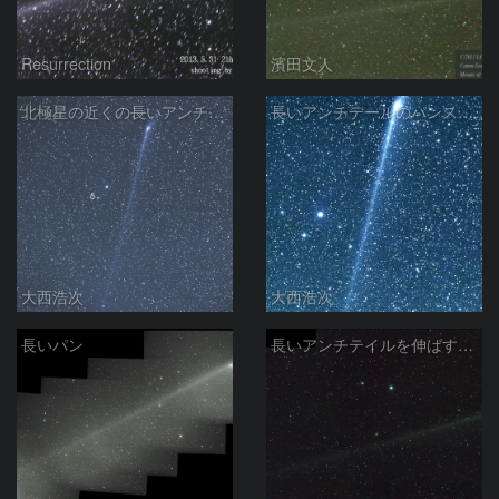
Resurrection
濱田文人
北極星の近くの長いアンチテールのパンスターズ彗星
長いアンチテールのパンスターズ彗星
大西浩次
大西浩次
長いパン
長いアンチテイルを伸ばすパンスターズ彗星