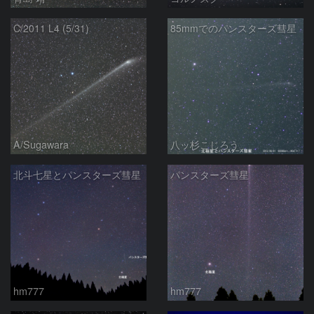
C/2011 L4 (5/31)
85mmでのパンスターズ彗星
A/Sugawara
八ッ杉こじろう
北斗七星とパンスターズ彗星
パンスターズ彗星
hm777
hm777