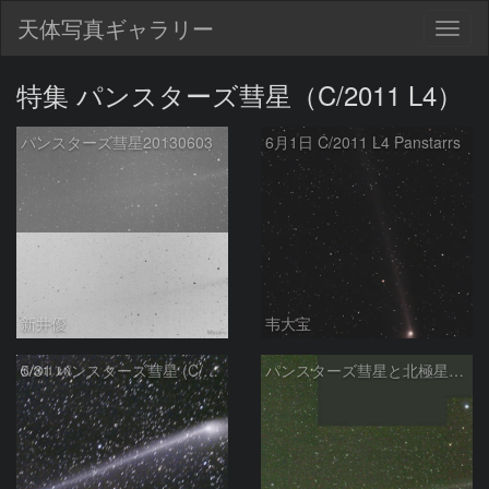
天体写真ギャラリー
Togg
navig
特集 パンスターズ彗星（C/2011 L4）
パンスターズ彗星20130603
6月1日 C/2011 L4 Panstarrs
新井優
韦大宝
5/31 パンスターズ彗星 (C/2011 L4)
パンスターズ彗星と北極星5/30