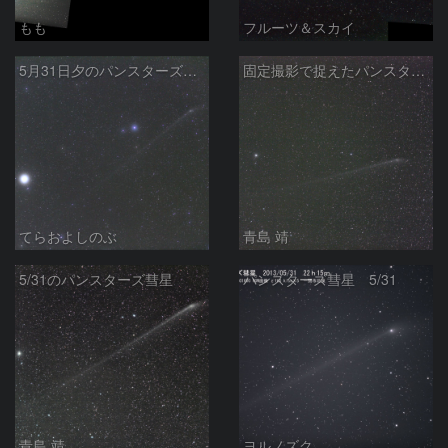
もも
フルーツ＆スカイ
5月31日夕のパンスターズ彗星
固定撮影で捉えたパンスターズ彗星
てらおよしのぶ
青島 靖
5/31のパンスターズ彗星
パンスターズ彗星 5/31
青島 靖
ヨルノズク