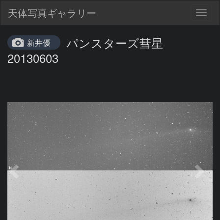
天体写真ギャラリー
Togg
navig
パンスターズ彗星
新井優
20130603