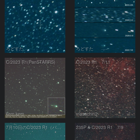
ろどすた
ろどすた
C/2023 R1(PanSTARRS)
C/2023 R1 7/11
kem.kem
masachin2
7月10日のC/2023 R1（パンスターズ彗星）
235P & C/2023 R1 7/9