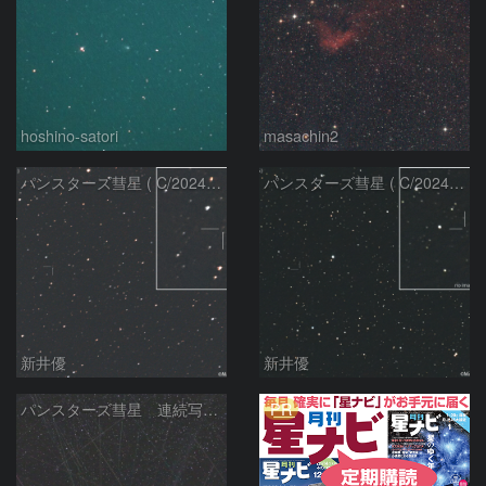
hoshino-satori
masachin2
パンスターズ彗星 ( C/2024R4 )：2026/06/28
パンスターズ彗星 ( C/2024G4 )の予報位置：2026/06/23
新井優
新井優
PR
パンスターズ彗星 連続写真 再処理