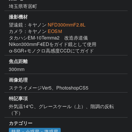
埼玉県寄居町
撮影機材
望遠鏡：キヤノン
NFD300mmF2.8L
カメラ：キヤノン
EOSＭ
タカハシEM-10Temma2　改造赤道儀

Nikon300mmF4EDをガイド鏡として使用

α-SGR+モノクロ高感度CCDにてガイド
焦点距離
300mm
画像処理
特記事項
外気温14℃、グレースケール（上）、階調の反転
（下）
カテゴリー
彗星・小惑星・準惑星