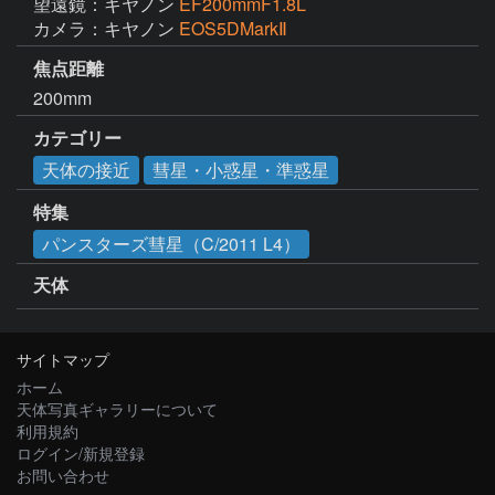
望遠鏡：キヤノン
EF200mmF1.8L
カメラ：キヤノン
EOS5DMarkⅡ
焦点距離
200mm
カテゴリー
天体の接近
彗星・小惑星・準惑星
特集
パンスターズ彗星（C/2011 L4）
天体
サイトマップ
ホーム
天体写真ギャラリーについて
利用規約
ログイン/新規登録
お問い合わせ