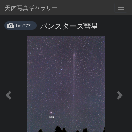
天体写真ギャラリー
Togg
navig
パンスターズ彗星
hm777