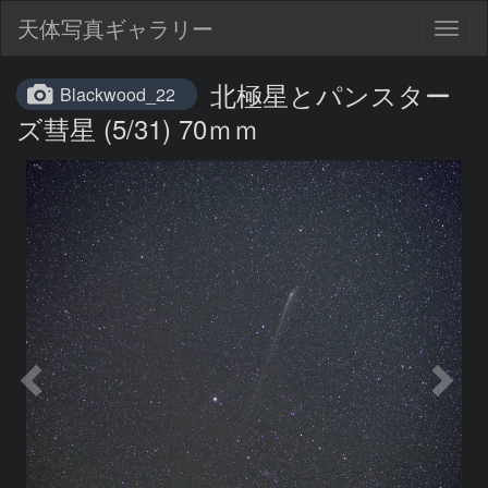
天体写真ギャラリー
Togg
navig
北極星とパンスター
Blackwood_22
ズ彗星 (5/31) 70ｍｍ