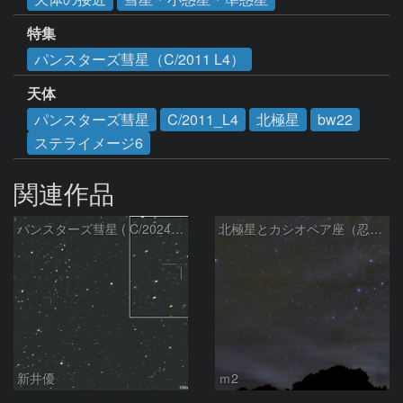
特集
パンスターズ彗星（C/2011 L4）
天体
パンスターズ彗星
C/2011_L4
北極星
bw22
ステライメージ6
関連作品
パンスターズ彗星 ( C/2024R4 )：2026/07/27
北極星とカシオペア座（忍び寄る秋）
新井優
ｍ2