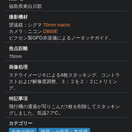
福島県東白川郡
撮影機材
望遠鏡：シグマ
70mm macro
カメラ：ニコン
D800E
ビクセン製GPD赤道儀によるノータッチガイド。
焦点距離
70mm
画像処理
ステライメージ６による9枚スタッキング、コントラ
ストおよび解像度調整、３：２を２：２にトリミン
グ。
特記事項
飛行機の通過が写りこんだ1枚を削除してスタッキン
グしました。気温7.7℃。
カテゴリー
天体の接近
彗星・小惑星・準惑星