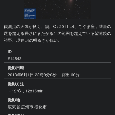
観測点の天気が良く、靄。C / 2011 L4、こぐま座，彗星の
尾を超える長さにまたがる4°の範囲を超えている望遠鏡の
視野。現在L4の明るさが低い。
ID
#14543
撮影日時
2013年6月1日 22時0分0秒
露出 60分
撮影方法
－12℃，12x15min
撮影地
広東省 広州市 従化市