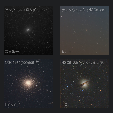
ケンタウルス座A (Centaurus A)
ケンタウルスA（NGC5128）
武田敬一
ｋ。ｔ
NGC5139(20260517)
NGC5128(ケンタウルス座A）
Handa
ｍ2