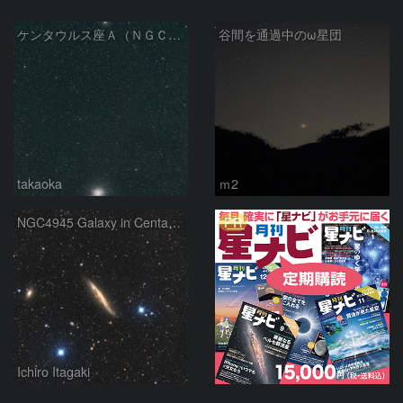
ケンタウルス座Ａ（ＮＧＣ５１２８）とオメガ星団
谷間を通過中のω星団
takaoka
ｍ2
PR
NGC4945 Galaxy in Centaurus
Ichiro Itagaki