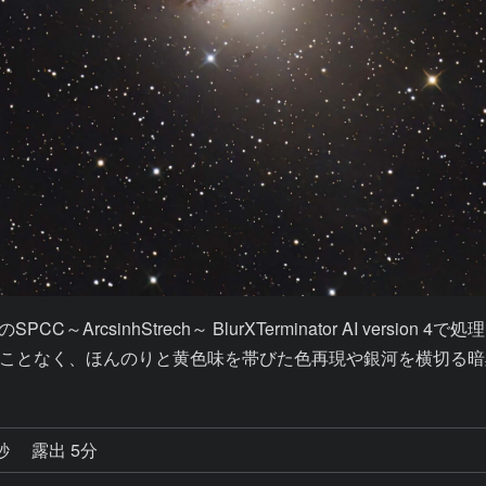
rcsinhStrech～ BlurXTerminator AI version 4
ことなく、ほんのりと黄色味を帯びた色再現や銀河を横切る暗
7秒
露出 5分