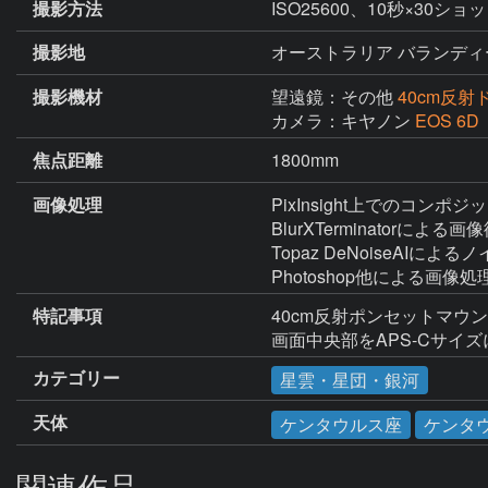
撮影方法
ISO25600、10秒×30
撮影地
オーストラリア バランディ
撮影機材
望遠鏡：その他
40cm反
カメラ：キヤノン
EOS 6
焦点距離
1800mm
画像処理
PixInsight上でのコンポ
BlurXTerminatorによる画像
Topaz DeNoiseAIによる
Photoshop他による画像処
特記事項
40cm反射ポンセットマウ
画面中央部をAPS-Cサイ
カテゴリー
星雲・星団・銀河
天体
ケンタウルス座
ケンタ
関連作品