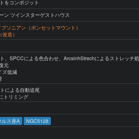
ショットをコンポジット
ーン ツインスターゲストハウス
射ドブソニアン（ポンセットマウント）
D（改造）
ジット、SPCCによる色合わせ、ArcsinhStrechによるストレッチ処
復元

ノイズ低減

理
ントによる自動追尾

ズにトリミング
ウルス座A
NGC5128