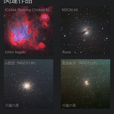
IC2944 Running Chicken Nebula
NGC5128
Ichiro Itagaki
mono
ω星団（NGC5139）
電波銀河（NGC5128）
川越の星
川越の星