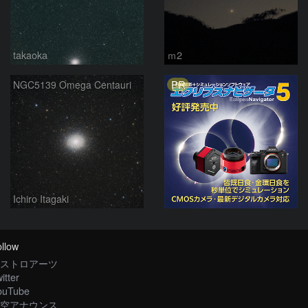
takaoka
ｍ2
PR
NGC5139 Omega Centauri
Ichiro Itagaki
llow
ストロアーツ
itter
ouTube
空アナウンス