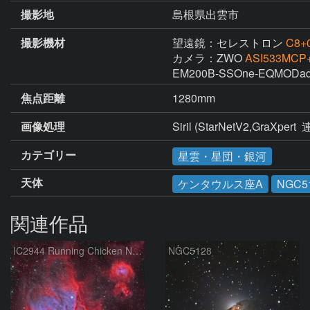
撮影地
島根県出雲市
撮影機材
望遠鏡：セレストロン
C8+
カメラ：ZWO
ASI533MCP+
EM200B-SSOne-EQMODad、
焦点距離
1280mm
画像処理
Siril (StarNetV2,GraXpert 
カテゴリー
星雲・星団・銀河
天体
ケンタウルス座A
NGC5
関連作品
IC2944 Running Chicken Nebula
NGC5128