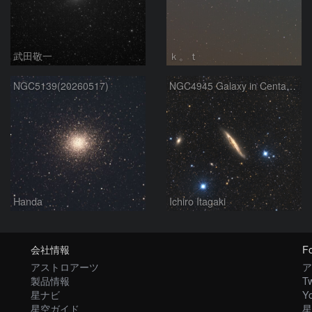
武田敬一
ｋ。ｔ
NGC5139(20260517)
NGC4945 Galaxy in Centaurus
Handa
Ichiro Itagaki
会社情報
Fo
アストロアーツ
ア
製品情報
Tw
星ナビ
Y
星空ガイド
星