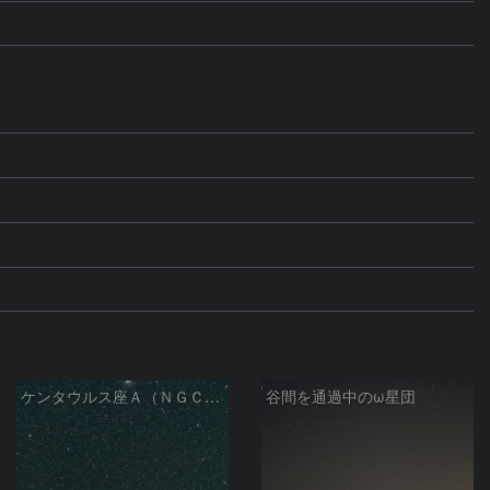
ケンタウルス座Ａ（ＮＧＣ５１２８）とオメガ星団
谷間を通過中のω星団