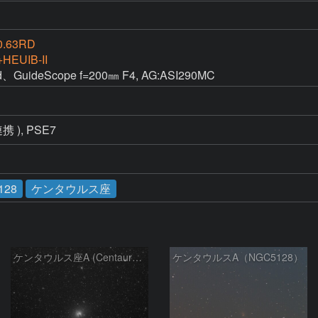
0.63RD
HEUIB-II
GuideScope f=200㎜ F4, AG:ASI290MC
 連携 ), PSE7
128
ケンタウルス座
ケンタウルス座A (Centaurus A)
ケンタウルスA（NGC5128）