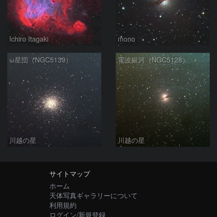
Ichiro Itagaki
mono
ω星団（NGC5139）
電波銀河（NGC5128）
川越の星
川越の星
サイトマップ
ホーム
天体写真ギャラリーについて
利用規約
ログイン/新規登録