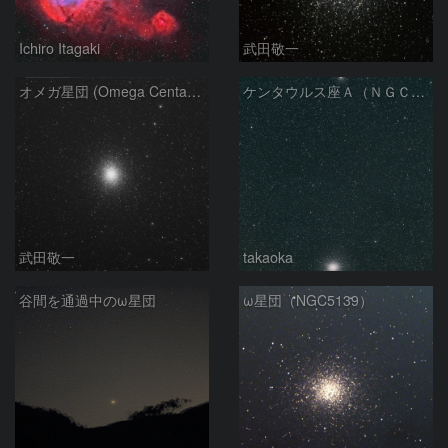
Ichiro Itagaki
武田敬一
オメガ星団 (Omega Centauri)
ケンタウルス座Ａ（ＮＧＣ５１２８）とオメガ星団
武田敬一
takaoka
谷間を通過中のω星団
ω星団（NGC5139）