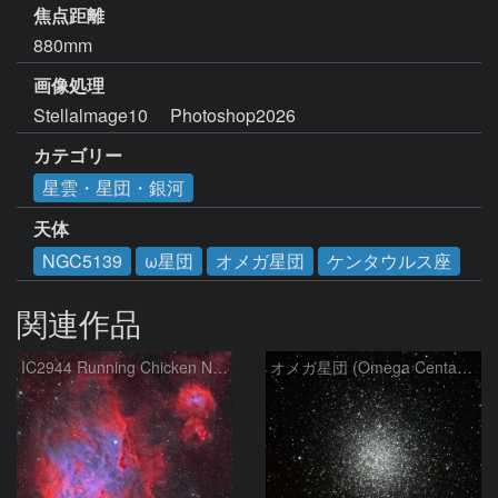
焦点距離
880mm
画像処理
Stellalmage10     Photoshop2026
カテゴリー
星雲・星団・銀河
天体
NGC5139
ω星団
オメガ星団
ケンタウルス座
関連作品
IC2944 Running Chicken Nebula
オメガ星団 (Omega Centauri)