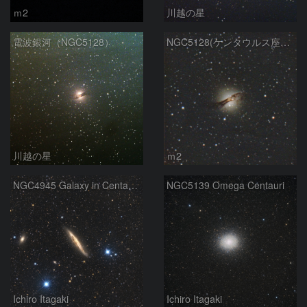
ｍ2
川越の星
電波銀河（NGC5128）
NGC5128(ケンタウルス座A）
川越の星
ｍ2
NGC4945 Galaxy in Centaurus
NGC5139 Omega Centauri
Ichiro Itagaki
Ichiro Itagaki