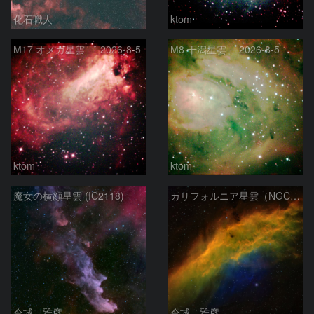
化石職人
ktom
M17 オメガ星雲 2026-8-5
M8 干潟星雲 2026-8-5
ktom
ktom
魔女の横顔星雲 (IC2118)
カリフォルニア星雲（NGC 1499）
今城 雅彦
今城 雅彦