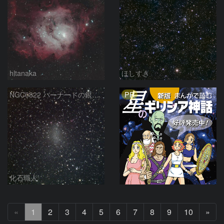
hltanaka
ほしすき
PR
NGC6822 バーナードの銀河 いて座
化石職人
次
«
1
2
3
4
5
6
7
8
9
10
»
へ