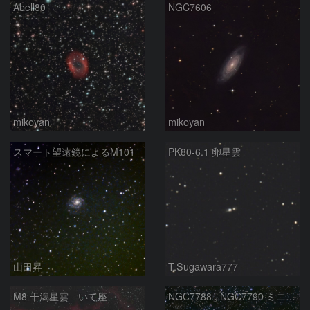
Abell80
NGC7606
mikoyan
mikoyan
スマート望遠鏡によるM101
PK80-6.1 卵星雲
山田昇
T.Sugawara777
M8 干潟星雲 いて座
NGC7788 , NGC7790 ミニ二重星団