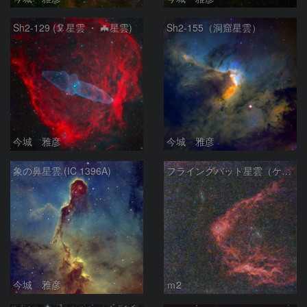
Sh2-129 (🦑星雲 ・ 🦇星雲)
Sh2-155（洞窟星雲）
今城 雅彦
今城 雅彦
象の鼻星雲 (IC 1396A)
フライングバット星雲（ケフェウス座）
今城 雅彦
ｍ2