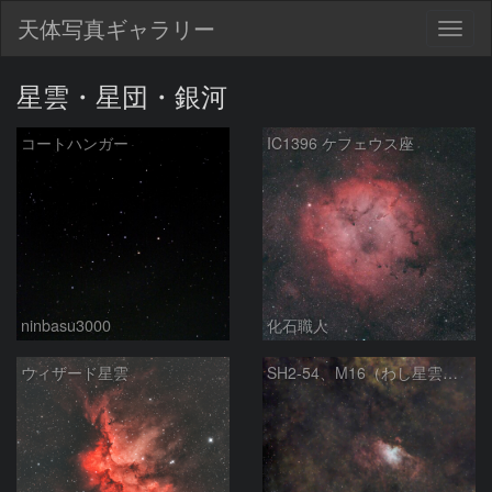
天体写真ギャラリー
Togg
navig
星雲・星団・銀河
コートハンガー
IC1396 ケフェウス座
ninbasu3000
化石職人
ウィザード星雲
SH2‑54、M16（わし星雲）、M17（オメガ星雲）