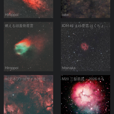
Hiroppoi
take
燃える頭蓋骨星雲
IC5146 まゆ星雲 はくちょう座
Hiroppoi
hltanaka
α(デネブ)~γ(サドル)付近 NGC7000 北アメリカ星雲 IC5067~5070 ペリカン星雲 Sh2-112 はくちょう座
M20 三裂星雲 2026-8-5