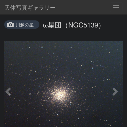
天体写真ギャラリー
Togg
navig
ω星団（NGC5139）
川越の星