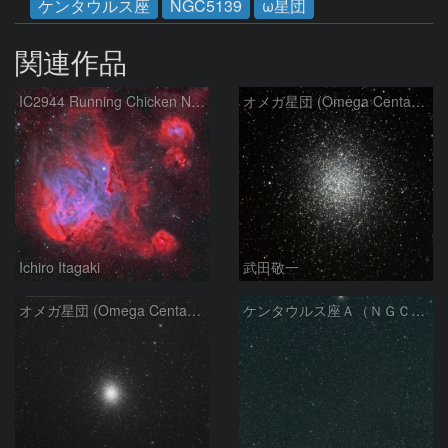
ケンタウルス座
NGC5139
ω星団
関連作品
IC2944 Running Chicken Nebula
オメガ星団 (Omega Centauri)
Ichiro Itagaki
武田敬一
オメガ星団 (Omega Centauri)
ケンタウルス座Ａ（ＮＧＣ５１２８）とオメガ星団