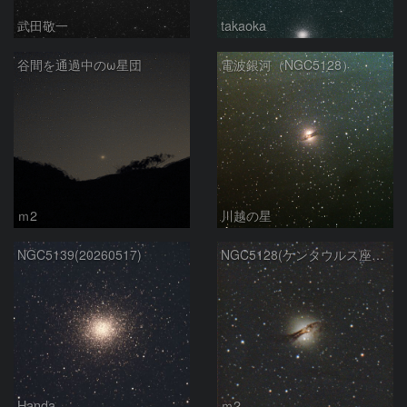
武田敬一
takaoka
谷間を通過中のω星団
電波銀河（NGC5128）
ｍ2
川越の星
NGC5139(20260517)
NGC5128(ケンタウルス座A）
Handa
ｍ2