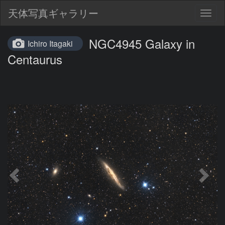
天体写真ギャラリー
Togg
navig
NGC4945 Galaxy in
Ichiro Itagaki
Centaurus