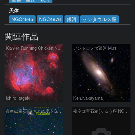
天体
NGC4945
NGC4976
銀河
ケンタウルス座
関連作品
IC2944 Running Chicken Nebula
アンドロメダ銀河 M31
Ichiro Itagaki
Ken.Nakayama
夜空は宝石箱(おとめ座 NGC5566) Seestar50
夜空は宝石箱(りゅう座 NGC6503) Seestar50