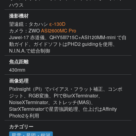
ハウス
撮影機材
望遠鏡：タカハシ
ε-130D
カメラ：ZWO
ASI2600MC Pro
Juwei-17 赤道儀、QHY5III715C+ASI120MM-mini で自
動ガイド、ガイドソフトはPHD2 guidingを使用、
N.I.N.A.で総合制御
焦点距離
430mm
画像処理
PixInsight（PI）でバイアス・フラット補正、コンポ
ジット、RGB変換、PIでBlurXTerminator、
NoiseXTerminator、ストレッチ(MAS)、
StarXTerminatorで星雲強調処理、仕上げはAffinity 
Photo2を利用
カテゴリー
星雲・星団・銀河