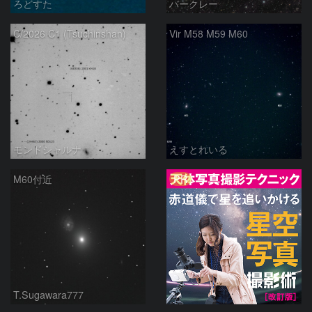
ろどすた
バークレー
C/2026 C1 (Tsuchinshan)
Vir M58 M59 M60
モンドシャルナ
えすとれいる
PR
M60付近
T.Sugawara777