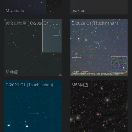
M.yamato
mak-po
紫金山彗星 ( C/2026C1 )：2026/05/16
C/2026 C1(Tsuchinshan)
新井優
kem.kem
C/2026 C1 (Tsuchinshan)
M58周辺