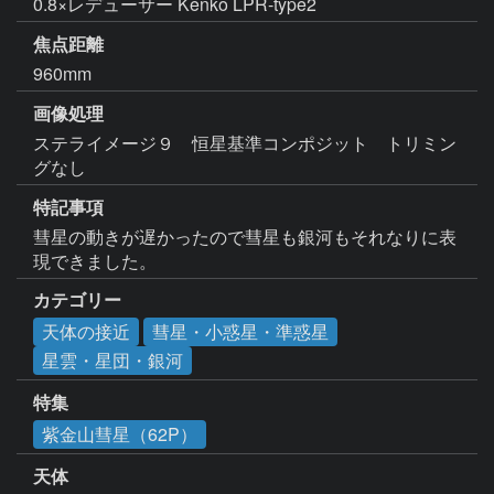
0.8×レデューサー Kenko LPR-type2
焦点距離
960mm
画像処理
ステライメージ９　恒星基準コンポジット　トリミン
グなし
特記事項
彗星の動きが遅かったので彗星も銀河もそれなりに表
現できました。
カテゴリー
天体の接近
彗星・小惑星・準惑星
星雲・星団・銀河
特集
紫金山彗星（62P）
天体