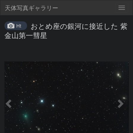
天体写真ギャラリー
Togg
navig
おとめ座の銀河に接近した 紫
Ht
金山第一彗星