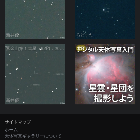
新井優
ろどすた
PR
紫金山第１彗星（62P)：2024/04/25
新井優
サイトマップ
ホーム
天体写真ギャラリーについて