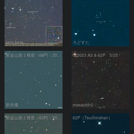
kem.kem
ろどすた
紫金山第１彗星（62P)：2024/06/05
C/2023 A3 & 62P 5/25
新井優
masachin2
紫金山第１彗星（62P)：2024/05/11
62P（Tsuchinshan）