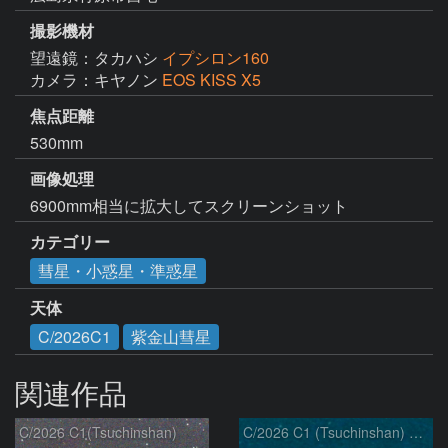
撮影機材
望遠鏡：タカハシ
イプシロン160
カメラ：キヤノン
EOS KISS X5
焦点距離
530mm
画像処理
6900mm相当に拡大してスクリーンショット
カテゴリー
彗星・小惑星・準惑星
天体
C/2026C1
紫金山彗星
関連作品
C/2026 C1(Tsuchinshan)
C/2026 C1 (Tsuchinshan) の変化