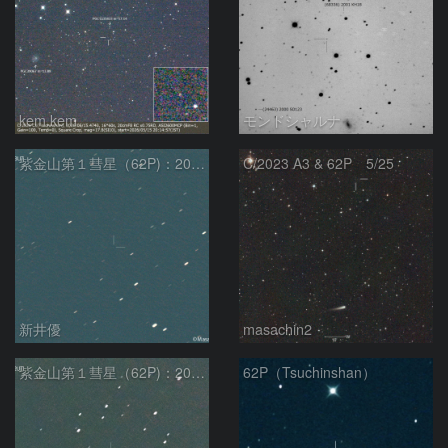
kem.kem
モンドシャルナ
紫金山第１彗星（62P)：2024/06/05
C/2023 A3 & 62P 5/25
新井優
masachin2
紫金山第１彗星（62P)：2024/05/11
62P（Tsuchinshan）