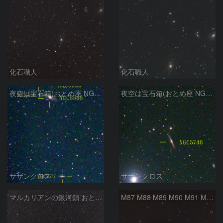
化石職人
化石職人
夜空は宝石箱(おとめ座 NGC5566) Seestar50
夜空は宝石箱(おとめ座 NGC5746) Seestar50
サザンクロス
サザンクロス
マルカリアンの銀河鎖 おとめ座・ かみのけ座の銀河
M87 M88 M89 M90 M91 M100 マルカリアンの銀河鎖 おとめ座 かみのけ座