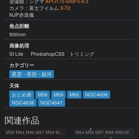
望遠鏡：シグマ
APO170-500F5-6.3
カメラ：富士フイルム
X-T2
NJP赤道儀
焦点距離
500mm
画像処理
SI Lite 　 PhotoshopCS5　トリミング
カテゴリー
星雲・星団・銀河
天体
おとめ座
M58
M59
M60
NGC4606
NGC4638
NGC4647
関連作品
M58 M84 M86 M87 M89 M90 マルカリアンの銀河鎖 おとめ座 かみのけ座
M84 M86 M87 M88 M89 M90 M91 マルカリアンの銀河鎖 おとめ座 かみのけ座