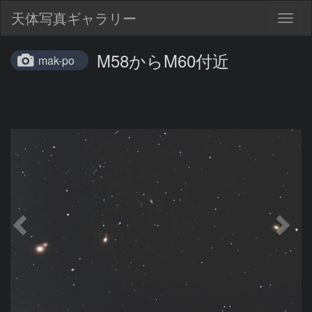
天体写真ギャラリー
Togg
navig
M58からM60付近
mak-po