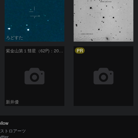
ろどすた
モンドシャルナ
PR
紫金山第１彗星（62P)：2024/04/25
新井優
llow
ストロアーツ
itter