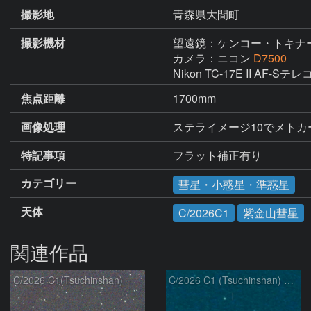
撮影地
青森県大間町
撮影機材
望遠鏡：ケンコー・トキナ
カメラ：ニコン
D7500
Nikon TC-17E II AF-
焦点距離
1700mm
画像処理
ステライメージ10でメト
特記事項
フラット補正有り
カテゴリー
彗星・小惑星・準惑星
天体
C/2026C1
紫金山彗星
関連作品
C/2026 C1(Tsuchinshan)
C/2026 C1 (Tsuchinshan) の変化