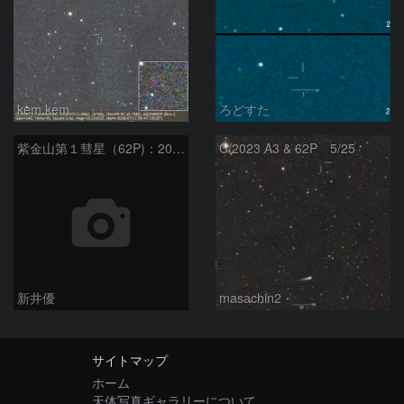
kem.kem
ろどすた
紫金山第１彗星（62P)：2024/06/05
C/2023 A3 & 62P 5/25
新井優
masachin2
サイトマップ
ホーム
天体写真ギャラリーについて