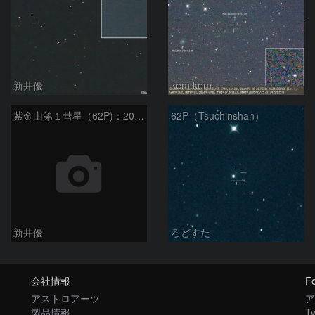
新井優
kem.kem
紫金山第１彗星（62P)：2024/05/11
62P（Tsuchinshan）
新井優
ろどすた
会社情報
Fo
アストロアーツ
ア
製品情報
Tw