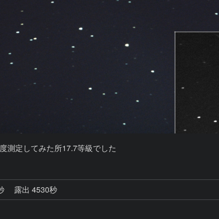
測定してみた所17.7等級でした
0秒
露出 4530秒