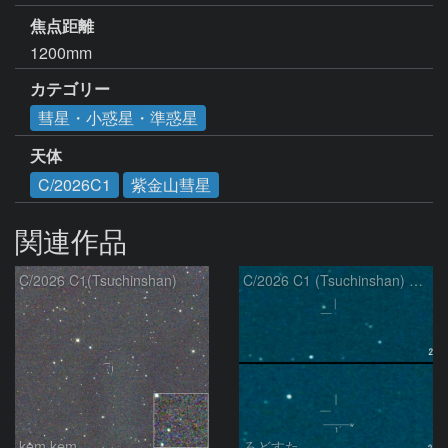
焦点距離
1200mm
カテゴリー
彗星・小惑星・準惑星
天体
C/2026C1
紫金山彗星
関連作品
C/2026 C1(Tsuchinshan)
C/2026 C1 (Tsuchinshan) の変化
kem.kem
ろどすた