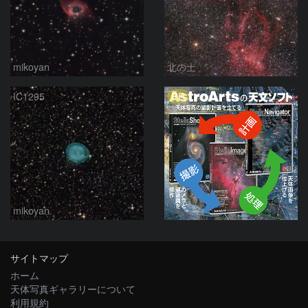
mikoyan
北の士
PR
IC1295
mikoyan
サイトマップ
ホーム
天体写真ギャラリーについて
利用規約