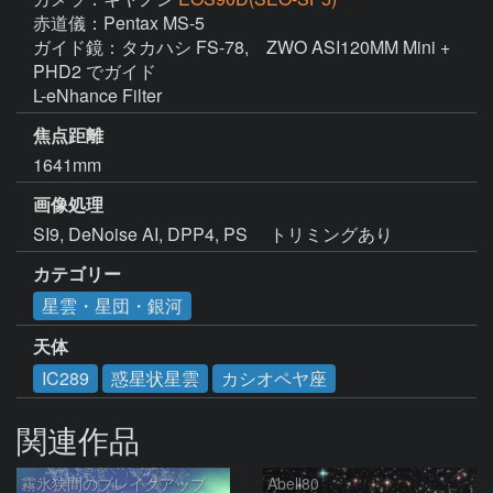
赤道儀：Pentax MS-5

ガイド鏡：タカハシ FS-78,    ZWO ASI120MM Mini + 
PHD2 でガイド

焦点距離
1641mm
画像処理
カテゴリー
星雲・星団・銀河
天体
IC289
惑星状星雲
カシオペヤ座
関連作品
霧氷狭間のブレイクアップ
Abell80