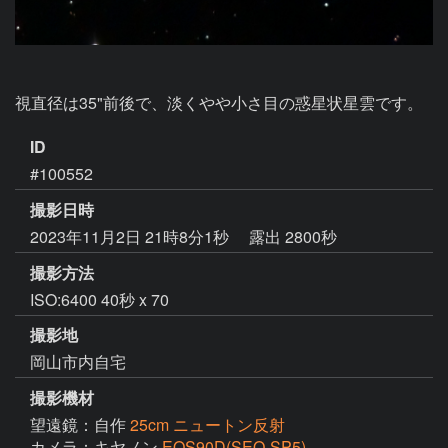
視直径は35"前後で、淡くやや小さ目の惑星状星雲です。
ID
#100552
撮影日時
2023年11月2日 21時8分1秒
露出 2800秒
撮影方法
ISO:6400 40秒 x 70
撮影地
岡山市内自宅
撮影機材
望遠鏡：自作
25cm ニュートン反射
カメラ：キヤノン
EOS90D(SEO-SP5)