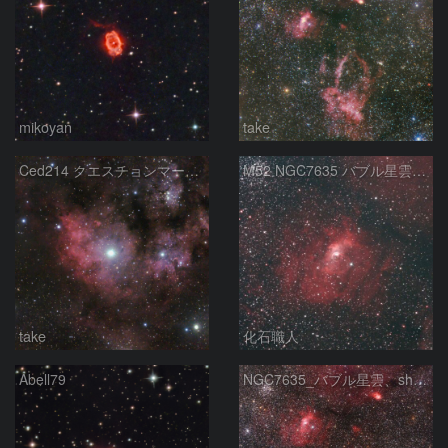
mikoyan
take
Ced214 クエスチョンマーク星雲の“心臓部”
M52 NGC7635 バブル星雲 Sh2-159 カシオペア座
take
化石職人
Abell79
NGC7635_バブル星雲、sh2-157_くわがた星雲