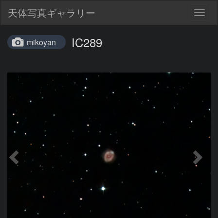
天体写真ギャラリー
Togg
navig
IC289
mikoyan