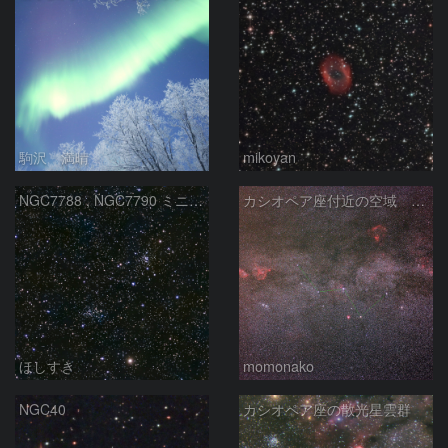
駒沢 満晴
mikoyan
NGC7788 , NGC7790 ミニ二重星団
カシオペア座付近の空域 260720
ほしすき
momonako
NGC40
カシオペア座の散光星雲群