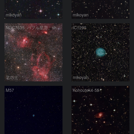
mikoyan
mikoyan
NGC7635_バブル星雲、sh2-157_くわがた星雲
IC1295
北の士
mikoyan
M57
Kohoutek4-55