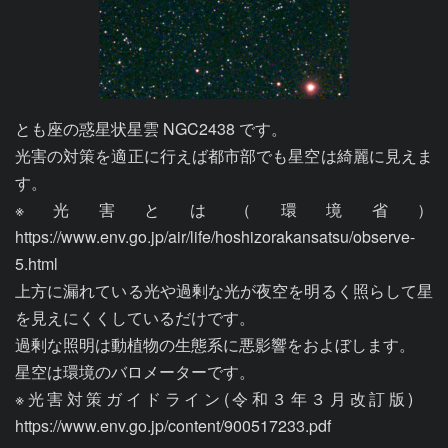
とも座の惑星状星雲 NGC2438 です。

光害の対策を適正に行えば都市部でも星空は綺麗に見えま
す。

※光害とは（環境省）
https://www.env.go.jp/air/life/hoshizorakansatsu/observe-
5.html

上方に漏れている光や過剰な光が夜空を明るく照らして星
を見えにくくしているだけです。

過剰な照明は動植物の生態系に悪影響をおよぼします。

星空は環境のバロメーターです。

※光害対策ガイドライン(令和３年３月改訂版)　
https://www.env.go.jp/content/900517233.pdf
