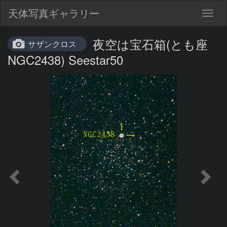
天体写真ギャラリー
Togg
navig
夜空は宝石箱(とも座
サザンクロス
NGC2438) Seestar50