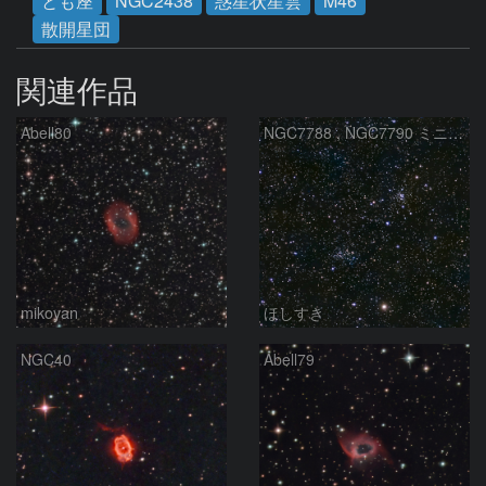
とも座
NGC2438
惑星状星雲
M46
散開星団
関連作品
Abell80
NGC7788 , NGC7790 ミニ二重星団
mikoyan
ほしすき
NGC40
Abell79