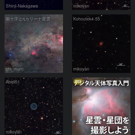
Shinji-Nakagawa
mikoyan
南十字とηカリーナ星雲
Kohoutek4-55
chi_muro
mikoyan
PR
Abell51
mikoyan