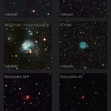
mikoyan
mikoyan
NGC7129 バラのつぼみ星雲
IC1295
mikoyan
mikoyan
Kohoutek4-55
Kohoutek4-55