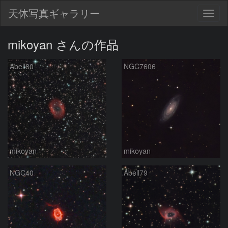
天体写真ギャラリー
Togg
navig
mikoyan さんの作品
Abell80
NGC7606
mikoyan
mikoyan
NGC40
Abell79