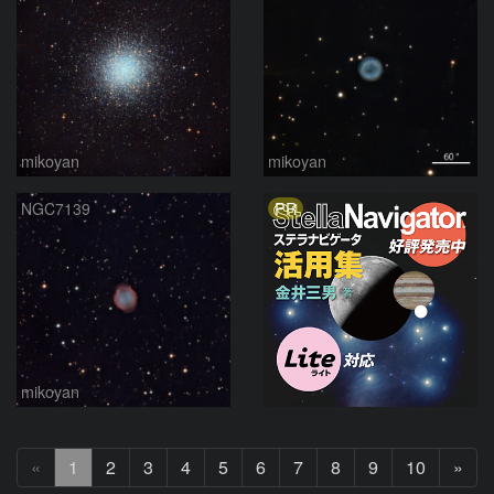
mikoyan
mikoyan
PR
NGC7139
mikoyan
次
«
1
2
3
4
5
6
7
8
9
10
»
へ