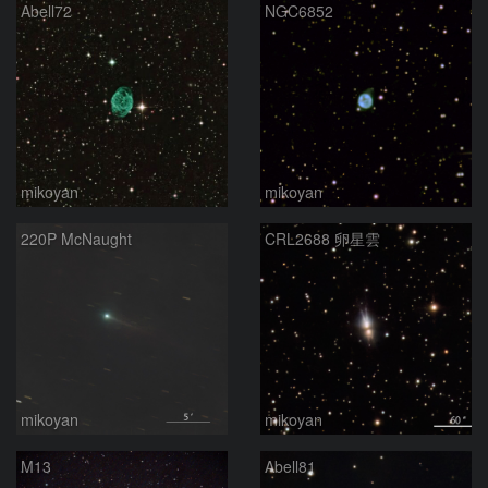
Abell72
NGC6852
mikoyan
mikoyan
220P McNaught
CRL2688 卵星雲
mikoyan
mikoyan
M13
Abell81