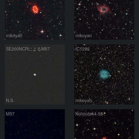
mikoyan
mikoyan
SE200NCRによるM57
IC1295
N.S.
mikoyan
M57
Kohoutek4-55