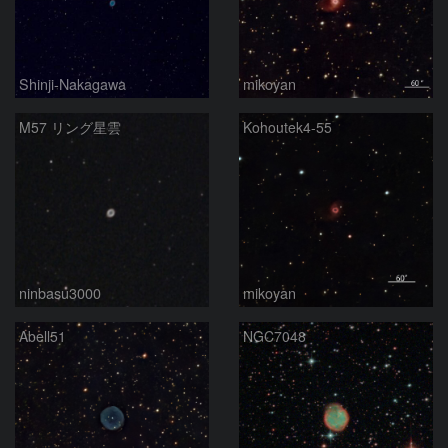
Shinji-Nakagawa
mikoyan
M57 リング星雲
Kohoutek4-55
ninbasu3000
mikoyan
Abell51
NGC7048