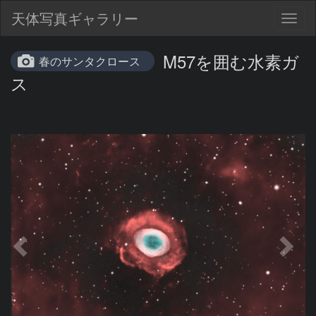
天体写真ギャラリー
Togg
navig
M57を囲む水素ガ
春のサンタクロース
ス