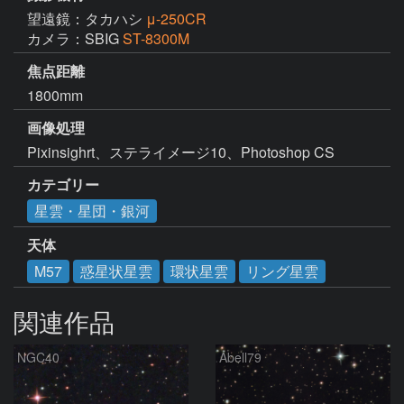
望遠鏡：タカハシ
μ-250CR
カメラ：SBIG
ST-8300M
焦点距離
1800mm
画像処理
Pixinsighrt、ステライメージ10、Photoshop CS
カテゴリー
星雲・星団・銀河
天体
M57
惑星状星雲
環状星雲
リング星雲
関連作品
NGC40
Abell79