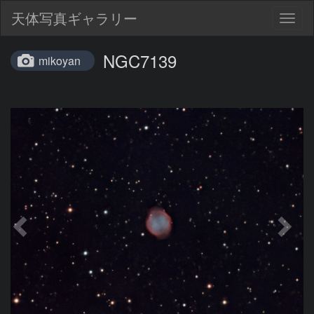
天体写真ギャラリー
Togg
navig
NGC7139
mikoyan