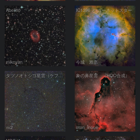
Abell80
IC1396 と ガーネットスター
mikoyan
今城 雅彦
タツノオトシゴ星雲（ケフェウス座）
象の鼻星雲 （HOO合成）
ｍ2
oton_inoue