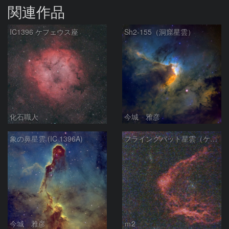
関連作品
IC1396 ケフェウス座
Sh2-155（洞窟星雲）
化石職人
今城 雅彦
象の鼻星雲 (IC 1396A)
フライングバット星雲（ケフェウス座）
今城 雅彦
ｍ2