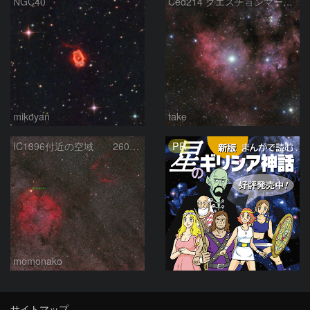
NGC40
Ced214 クエスチョンマーク星雲の“心臓部”
mikoyan
take
PR
IC1396付近の空域 260720
momonako
サイトマップ