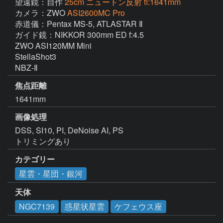
望遠鏡：自作
25cm ニュートン反射 fl:1641mm
カメラ：ZWO
ASI2600MC Pro
赤道儀：Pentax MS-5, ATLASTAR Ⅱ

ガイド鏡：NIKKOR 300mm ED f:4.5

ZWO ASI120MM Mini 

StellaShot3

NBZ-Ⅱ
焦点距離
1641mm
画像処理
DSS, SI10, PI, DeNoise AI, PS

トリミングあり
カテゴリー
星雲・星団・銀河
天体
NGC7139
惑星状星雲
ケフェウス座