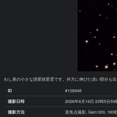
わし座の小さな惑星状星雲です。外方に伸びた淡い部分も出し
ID
#136948
撮影日時
2026年6月16日 23時5分5
撮影方法
直焦点撮影, Gain:300, 180秒