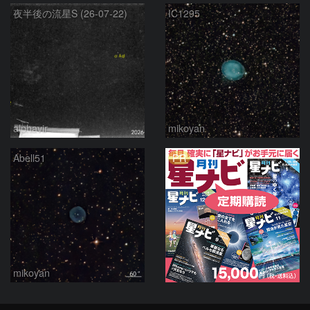
夜半後の流星S (26-07-22)
IC1295
alphavir
mikoyan
PR
Abell51
mikoyan