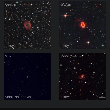
Abell80
NGC40
mikoyan
mikoyan
M57
Kohoutek4-55
Shinji-Nakagawa
mikoyan