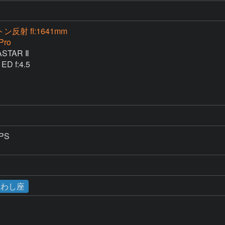
ン反射 fl:1641mm
Pro
STAR Ⅱ

 f:4.5

PS

わし座