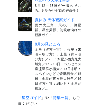
ペルセウス座流星群
8月12～13日が一番の見ご
ろ。月明かりゼロの好条件！
夏休み 天体観察ガイド
夏の大三角、天の川、流星
群、星空撮影。初級者向けの
観察ガイド
8月の見どころ
金星（夕方～宵）、火星（未
明～明け方）、土星（宵～明
け方）／2日：水星が西方最大
離角／12～13日：ペルセウス
座流星群が極大／13日未明：
スペインなどで皆既日食／15
日：金星が東方最大離角／16
日夕方～宵：細い月と金星が
接近／…
「
星空ガイド
」や「
特集一覧
」もご
覧ください