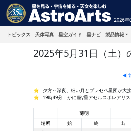
2026年
トピックス
天体写真
星空ガイド
星ナビ
製品情報
2025年5月31日（
◀ 
夕方～深夜、細い月とプレセペ星団が大
19時49分：かに座γ星アセルスボレアリス
薄明
場所
始
終
出