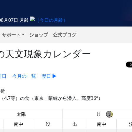
08月07日
月齢
サポート
ショップ
公式ブログ
土）の天文現象カレンダー
前日
今月の一覧
翌日 ▶
接近
（4.7等）の食（東京：暗縁から潜入、高度36°）
月
太陽
南中
没
出
南中