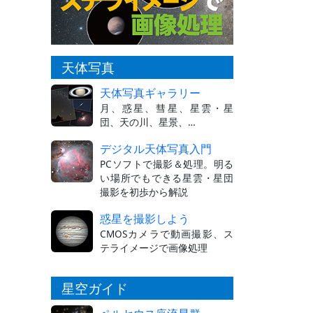
天体写真
天体写真ギャラリー
月、惑星、彗星、星雲・星
団、天の川、星景、…
デジタル天体写真入門
PCソフトで撮影＆処理。明る
い場所でもできる星雲・星団
撮影を初歩から解説
惑星を撮影しよう
CMOSカメラで動画撮影、ス
テライメージで画像処理
星空ガイド