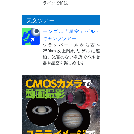
ラインで解説
天文ツアー
モンゴル「星空」ゲル・
キャンプツアー
ウランバートルから西へ
250km以上離れたゲルに連
泊。光害のない場所でペルセ
群や星空を楽しめます