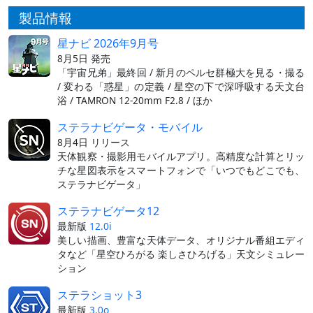
製品情報
星ナビ 2026年9月号
8月5日 発売
「宇宙兄弟」最終回 / 新月のペルセ群極大を見る・撮る
/ 変わる「惑星」の定義 / 星空の下で深呼吸する天文台
浴 / TAMRON 12-20mm F2.8 / ほか
ステラナビゲータ・モバイル
8月4日 リリース
天体観察・撮影用モバイルアプリ。高精度な計算とリッ
チな星図表示をスマートフォンで「いつでもどこでも、
ステラナビゲータ」
ステラナビゲータ12
最新版
12.0i
美しい描画、豊富な天体データ、オリジナル番組エディ
タなど「星空ひろがる 楽しさひろげる」天文シミュレー
ション
ステラショット3
最新版
3.0o