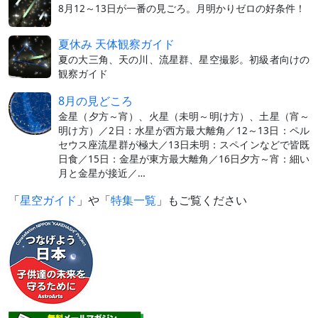
8月12～13日が一番の見ごろ。月明かりゼロの好条件！
夏休み 天体観察ガイド
夏の大三角、天の川、流星群、星空撮影。初級者向けの
観察ガイド
8月の見どころ
金星（夕方～宵）、火星（未明～明け方）、土星（宵～
明け方）／2日：水星が西方最大離角／12～13日：ペル
セウス座流星群が極大／13日未明：スペインなどで皆既
日食／15日：金星が東方最大離角／16日夕方～宵：細い
月と金星が接近／…
「
星空ガイド
」や「
特集一覧
」もご覧ください