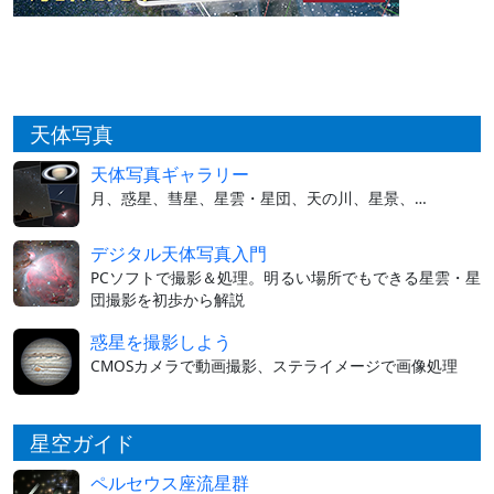
天体写真
天体写真ギャラリー
月、惑星、彗星、星雲・星団、天の川、星景、…
デジタル天体写真入門
PCソフトで撮影＆処理。明るい場所でもできる星雲・星
団撮影を初歩から解説
惑星を撮影しよう
CMOSカメラで動画撮影、ステライメージで画像処理
星空ガイド
ペルセウス座流星群