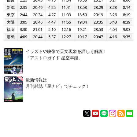
仙台
2:25
20:43
4:15
11:34
18:53
23:21
3:21
8:06
新潟
2:35
20:49
4:25
11:41
18:58
23:29
3:28
8:14
東京
2:44
20:34
4:27
11:39
18:50
23:19
3:26
8:19
大阪
3:05
20:46
4:47
11:55
19:04
23:35
3:43
8:39
福岡
3:30
21:01
5:10
12:16
19:21
23:53
4:04
9:03
那覇
4:09
20:44
5:37
12:27
19:17
23:47
4:16
9:35
イラストや映像で天文現象を詳しく解説！
「アストロガイド 星空年鑑」
最新情報は
月刊雑誌「星ナビ」でチェック！