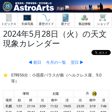
月齢
トピックス
天体写真
星空ガイド
星ナビ
製品情報
ショップ
2024年5月28日（火）の天文
現象カレンダー
◀ 前日
今月の一覧
翌日 ▶
07時56分：小惑星パラスが衝（ヘルクレス座、9.0
等）
月
薄明
太陽
場所
始
終
出
南中
没
出
南中
没
札幌
1:51
21:14
3:59
11:32
19:05
23:35
3:19
7:46