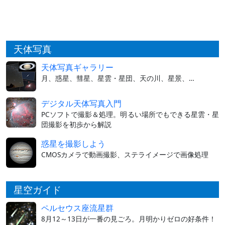
天体写真
天体写真ギャラリー
月、惑星、彗星、星雲・星団、天の川、星景、…
デジタル天体写真入門
PCソフトで撮影＆処理。明るい場所でもできる星雲・星
団撮影を初歩から解説
惑星を撮影しよう
CMOSカメラで動画撮影、ステライメージで画像処理
星空ガイド
ペルセウス座流星群
8月12～13日が一番の見ごろ。月明かりゼロの好条件！