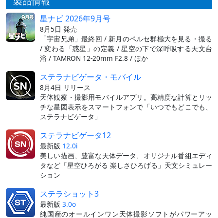
製品情報
星ナビ 2026年9月号
8月5日 発売
「宇宙兄弟」最終回 / 新月のペルセ群極大を見る・撮る
/ 変わる「惑星」の定義 / 星空の下で深呼吸する天文台
浴 / TAMRON 12-20mm F2.8 / ほか
ステラナビゲータ・モバイル
8月4日 リリース
天体観察・撮影用モバイルアプリ。高精度な計算とリッ
チな星図表示をスマートフォンで「いつでもどこでも、
ステラナビゲータ」
ステラナビゲータ12
最新版
12.0i
美しい描画、豊富な天体データ、オリジナル番組エディ
タなど「星空ひろがる 楽しさひろげる」天文シミュレー
ション
ステラショット3
最新版
3.0o
純国産のオールインワン天体撮影ソフトがパワーアッ