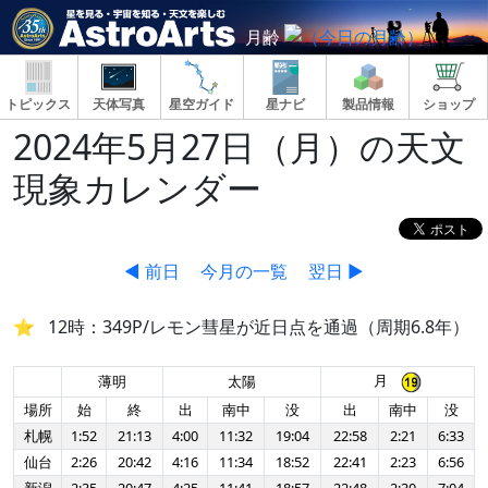
月齢
トピックス
天体写真
星空ガイド
星ナビ
製品情報
ショップ
2024年5月27日（月）の天文
現象カレンダー
◀ 前日
今月の一覧
翌日 ▶
12時：349P/レモン彗星が近日点を通過（周期6.8年）
月
薄明
太陽
場所
始
終
出
南中
没
出
南中
没
札幌
1:52
21:13
4:00
11:32
19:04
22:58
2:21
6:33
仙台
2:26
20:42
4:16
11:34
18:52
22:41
2:23
6:56