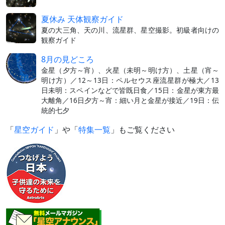
夏休み 天体観察ガイド
夏の大三角、天の川、流星群、星空撮影。初級者向けの
観察ガイド
8月の見どころ
金星（夕方～宵）、火星（未明～明け方）、土星（宵～
明け方）／12～13日：ペルセウス座流星群が極大／13
日未明：スペインなどで皆既日食／15日：金星が東方最
大離角／16日夕方～宵：細い月と金星が接近／19日：伝
統的七夕
「
星空ガイド
」や「
特集一覧
」もご覧ください