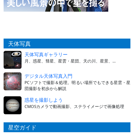
天体写真
天体写真ギャラリー
月、惑星、彗星、星雲・星団、天の川、星景、…
デジタル天体写真入門
PCソフトで撮影＆処理。明るい場所でもできる星雲・星
団撮影を初歩から解説
惑星を撮影しよう
CMOSカメラで動画撮影、ステライメージで画像処理
星空ガイド