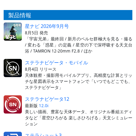
製品情報
星ナビ 2026年9月号
8月5日 発売
「宇宙兄弟」最終回 / 新月のペルセ群極大を見る・撮る
/ 変わる「惑星」の定義 / 星空の下で深呼吸する天文台
浴 / TAMRON 12-20mm F2.8 / ほか
ステラナビゲータ・モバイル
8月4日 リリース
天体観察・撮影用モバイルアプリ。高精度な計算とリッ
チな星図表示をスマートフォンで「いつでもどこでも、
ステラナビゲータ」
ステラナビゲータ12
最新版
12.0i
美しい描画、豊富な天体データ、オリジナル番組エディ
タなど「星空ひろがる 楽しさひろげる」天文シミュレー
ション
ステラショット3