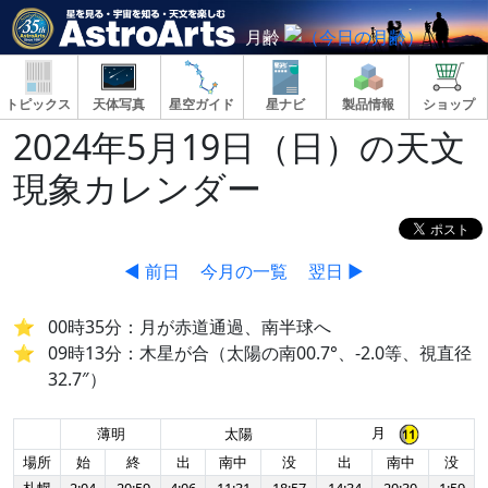
月齢
トピックス
天体写真
星空ガイド
星ナビ
製品情報
ショップ
2024年5月19日（日）の天文
現象カレンダー
◀ 前日
今月の一覧
翌日 ▶
00時35分：月が赤道通過、南半球へ
09時13分：木星が合（太陽の南00.7°、-2.0等、視直径
32.7″）
月
薄明
太陽
場所
始
終
出
南中
没
出
南中
没