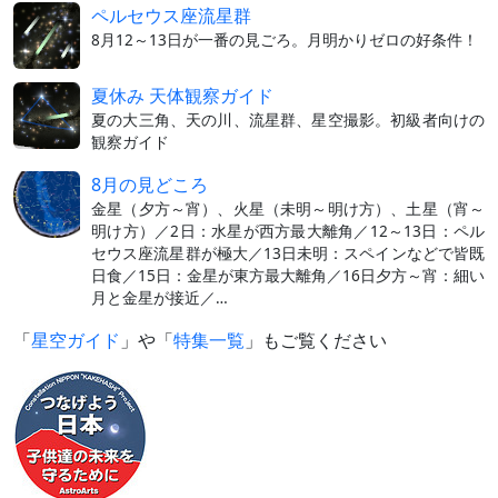
ペルセウス座流星群
8月12～13日が一番の見ごろ。月明かりゼロの好条件！
夏休み 天体観察ガイド
夏の大三角、天の川、流星群、星空撮影。初級者向けの
観察ガイド
8月の見どころ
金星（夕方～宵）、火星（未明～明け方）、土星（宵～
明け方）／2日：水星が西方最大離角／12～13日：ペル
セウス座流星群が極大／13日未明：スペインなどで皆既
日食／15日：金星が東方最大離角／16日夕方～宵：細い
月と金星が接近／…
「
星空ガイド
」や「
特集一覧
」もご覧ください