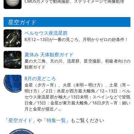
CMOSカメラで動画撮影、ステライメージで画像処理
星空ガイド
ペルセウス座流星群
8月12～13日が一番の見ごろ。月明かりゼロの好条件！
夏休み 天体観察ガイド
夏の大三角、天の川、流星群、星空撮影。初級者向けの
観察ガイド
8月の見どころ
金星（夕方～宵）、火星（未明～明け方）、土星（宵～
明け方）／2日：水星が西方最大離角／12～13日：ペル
セウス座流星群が極大／13日未明：スペインなどで皆既
日食／15日：金星が東方最大離角／16日夕方～宵：細い
月と金星が接近／…
「
星空ガイド
」や「
特集一覧
」もご覧ください