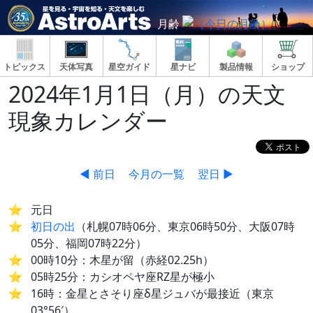
月齢
トピックス
天体写真
星空ガイド
星ナビ
製品情報
ショップ
2024年1月1日（月）の天文
現象カレンダー
◀ 前日
今月の一覧
翌日 ▶
元日
初日の出
（札幌07時06分、東京06時50分、大阪07時
05分、福岡07時22分）
00時10分：木星が留（赤経02.25h）
05時25分：カシオペヤ座RZ星が極小
16時：金星とさそり座δ星ジュバが最接近（東京
03°56′）