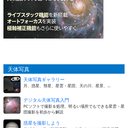
天体写真
天体写真ギャラリー
月、惑星、彗星、星雲・星団、天の川、星景、…
デジタル天体写真入門
PCソフトで撮影＆処理。明るい場所でもできる星雲・星
団撮影を初歩から解説
惑星を撮影しよう