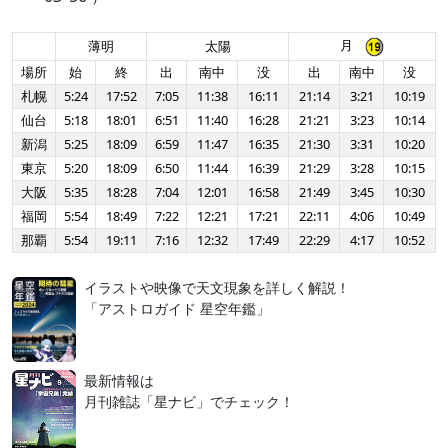
月
薄明
太陽
場所
始
終
出
南中
没
出
南中
没
札幌
5:24
17:52
7:05
11:38
16:11
21:14
3:21
10:19
仙台
5:18
18:01
6:51
11:40
16:28
21:21
3:23
10:14
新潟
5:25
18:09
6:59
11:47
16:35
21:30
3:31
10:20
東京
5:20
18:09
6:50
11:44
16:39
21:29
3:28
10:15
大阪
5:35
18:28
7:04
12:01
16:58
21:49
3:45
10:30
福岡
5:54
18:49
7:22
12:21
17:21
22:11
4:06
10:49
那覇
5:54
19:11
7:16
12:32
17:49
22:29
4:17
10:52
イラストや映像で天文現象を詳しく解説！
「アストロガイド 星空年鑑」
最新情報は
月刊雑誌「星ナビ」でチェック！