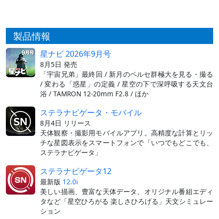
製品情報
星ナビ 2026年9月号
8月5日 発売
「宇宙兄弟」最終回 / 新月のペルセ群極大を見る・撮る
/ 変わる「惑星」の定義 / 星空の下で深呼吸する天文台
浴 / TAMRON 12-20mm F2.8 / ほか
ステラナビゲータ・モバイル
8月4日 リリース
天体観察・撮影用モバイルアプリ。高精度な計算とリッ
チな星図表示をスマートフォンで「いつでもどこでも、
ステラナビゲータ」
ステラナビゲータ12
最新版
12.0i
美しい描画、豊富な天体データ、オリジナル番組エディ
タなど「星空ひろがる 楽しさひろげる」天文シミュレー
ション