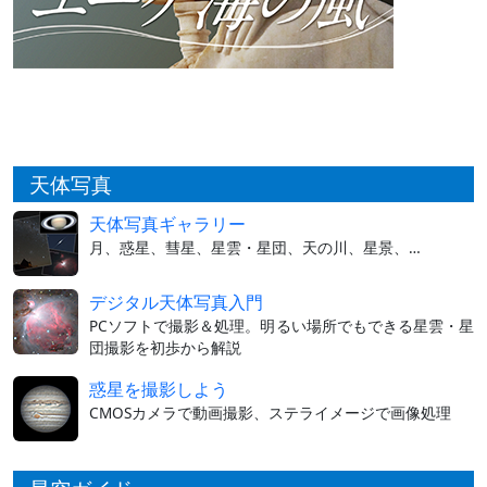
天体写真
天体写真ギャラリー
月、惑星、彗星、星雲・星団、天の川、星景、…
デジタル天体写真入門
PCソフトで撮影＆処理。明るい場所でもできる星雲・星
団撮影を初歩から解説
惑星を撮影しよう
CMOSカメラで動画撮影、ステライメージで画像処理