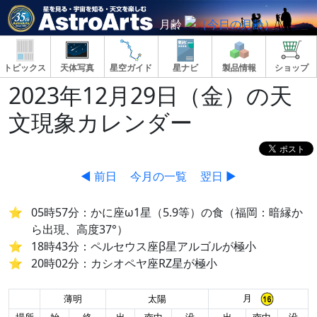
月齢
トピックス
天体写真
星空ガイド
星ナビ
製品情報
ショップ
2023年12月29日（金）の天
文現象カレンダー
◀ 前日
今月の一覧
翌日 ▶
05時57分：かに座ω1星（5.9等）の食（福岡：暗縁か
ら出現、高度37°）
18時43分：ペルセウス座β星アルゴルが極小
20時02分：カシオペヤ座RZ星が極小
月
薄明
太陽