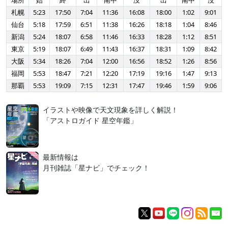
場所
始
終
出
南中
没
出
南中
没
札幌
5:23
17:50
7:04
11:36
16:08
18:00
1:02
9:01
仙台
5:18
17:59
6:51
11:38
16:26
18:18
1:04
8:46
新潟
5:24
18:07
6:58
11:46
16:33
18:28
1:12
8:51
東京
5:19
18:07
6:49
11:43
16:37
18:31
1:09
8:42
大阪
5:34
18:26
7:04
12:00
16:56
18:52
1:26
8:56
福岡
5:53
18:47
7:21
12:20
17:19
19:16
1:47
9:13
那覇
5:53
19:09
7:15
12:31
17:47
19:46
1:59
9:06
イラストや映像で天文現象を詳しく解説！
「アストロガイド 星空年鑑」
最新情報は
月刊雑誌「星ナビ」でチェック！