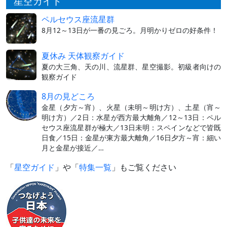
星空ガイド
ペルセウス座流星群
8月12～13日が一番の見ごろ。月明かりゼロの好条件！
夏休み 天体観察ガイド
夏の大三角、天の川、流星群、星空撮影。初級者向けの
観察ガイド
8月の見どころ
金星（夕方～宵）、火星（未明～明け方）、土星（宵～
明け方）／2日：水星が西方最大離角／12～13日：ペル
セウス座流星群が極大／13日未明：スペインなどで皆既
日食／15日：金星が東方最大離角／16日夕方～宵：細い
月と金星が接近／…
「
星空ガイド
」や「
特集一覧
」もご覧ください