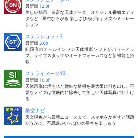
最新版
12.0i
美しい描画、豊富な天体データ、オリジナル番組エディ
タなど「星空ひろがる 楽しさひろげる」天文シミュレー
ション
ステラショット3
最新版
3.0o
純国産のオールインワン天体撮影ソフトがパワーアッ
プ。ライブスタックやオートフォーカスなど新機能も搭
載
ステライメージ10
最新版
10.0f
天体画像に埋もれた微細な情報を最大限に引き出し、不
要なノイズは徹底的に除去して美しい天体写真に仕上げ
る
星空ナビ
天文現象から最新ニュースまで、スマホをかざすと話題
がうかぶ。不思議がいっぱいの星空を楽しもう