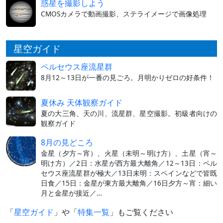
惑星を撮影しよう
CMOSカメラで動画撮影、ステライメージで画像処理
星空ガイド
ペルセウス座流星群
8月12～13日が一番の見ごろ。月明かりゼロの好条件！
夏休み 天体観察ガイド
夏の大三角、天の川、流星群、星空撮影。初級者向けの
観察ガイド
8月の見どころ
金星（夕方～宵）、火星（未明～明け方）、土星（宵～
明け方）／2日：水星が西方最大離角／12～13日：ペル
セウス座流星群が極大／13日未明：スペインなどで皆既
日食／15日：金星が東方最大離角／16日夕方～宵：細い
月と金星が接近／…
「
星空ガイド
」や「
特集一覧
」もご覧ください