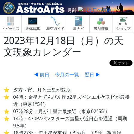
月齢
トピックス
天体写真
星空ガイド
星ナビ
製品情報
ショップ
2023年12月18日（月）の天
文現象カレンダー
◀ 前日
今月の一覧
翌日 ▶
夕方～宵、月と土星が並ぶ
04時：金星とてんびん座α2星ズベンエルゲヌビが最接
近（東京1°54′）
07時28分：月が土星に最接近（東京02°55′）
14時：470P/パンスターズ彗星が近日点を通過（周期
9.5年）
18時27分：海王星が東矩（うお座、7.9等、視直径