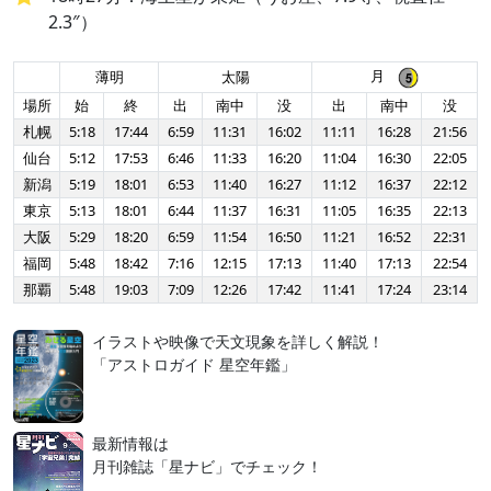
2.3″）
月
薄明
太陽
場所
始
終
出
南中
没
出
南中
没
札幌
5:18
17:44
6:59
11:31
16:02
11:11
16:28
21:56
仙台
5:12
17:53
6:46
11:33
16:20
11:04
16:30
22:05
新潟
5:19
18:01
6:53
11:40
16:27
11:12
16:37
22:12
東京
5:13
18:01
6:44
11:37
16:31
11:05
16:35
22:13
大阪
5:29
18:20
6:59
11:54
16:50
11:21
16:52
22:31
福岡
5:48
18:42
7:16
12:15
17:13
11:40
17:13
22:54
那覇
5:48
19:03
7:09
12:26
17:42
11:41
17:24
23:14
イラストや映像で天文現象を詳しく解説！
「アストロガイド 星空年鑑」
最新情報は
月刊雑誌「星ナビ」でチェック！