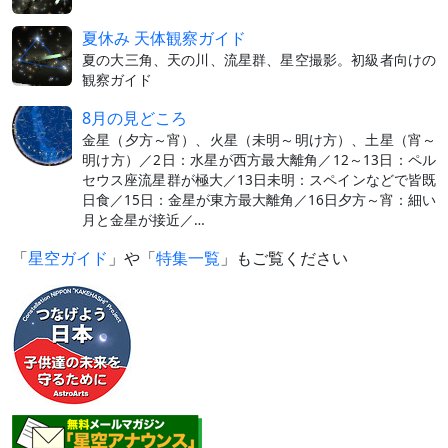
夏休み 天体観察ガイド
夏の大三角、天の川、流星群、星空撮影。初級者向けの
観察ガイド
8月の見どころ
金星（夕方～宵）、火星（未明～明け方）、土星（宵～
明け方）／2日：水星が西方最大離角／12～13日：ペル
セウス座流星群が極大／13日未明：スペインなどで皆既
日食／15日：金星が東方最大離角／16日夕方～宵：細い
月と金星が接近／…
「
星空ガイド
」や「
特集一覧
」もご覧ください