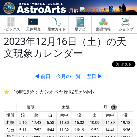
月齢
トピックス
天体写真
星空ガイド
星ナビ
製品情報
ショップ
2023年12月16日（土）の天
文現象カレンダー
◀ 前日
今月の一覧
翌日 ▶
16時29分：カシオペヤ座RZ星が極小
月
薄明
太陽
場所
始
終
出
南中
没
出
南中
没
札幌
5:16
17:43
6:58
11:30
16:02
10:09
14:39
19:18
仙台
5:11
17:52
6:44
11:32
16:19
9:53
14:41
19:36