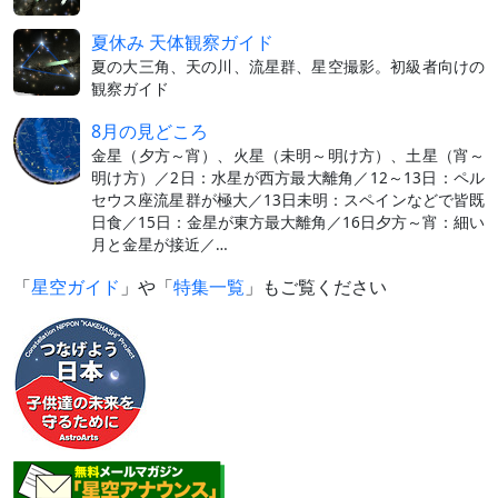
夏休み 天体観察ガイド
夏の大三角、天の川、流星群、星空撮影。初級者向けの
観察ガイド
8月の見どころ
金星（夕方～宵）、火星（未明～明け方）、土星（宵～
明け方）／2日：水星が西方最大離角／12～13日：ペル
セウス座流星群が極大／13日未明：スペインなどで皆既
日食／15日：金星が東方最大離角／16日夕方～宵：細い
月と金星が接近／…
「
星空ガイド
」や「
特集一覧
」もご覧ください