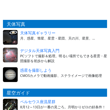
天体写真
天体写真ギャラリー
月、惑星、彗星、星雲・星団、天の川、星景、…
デジタル天体写真入門
PCソフトで撮影＆処理。明るい場所でもできる星雲・星
団撮影を初歩から解説
惑星を撮影しよう
CMOSカメラで動画撮影、ステライメージで画像処理
星空ガイド
ペルセウス座流星群
8月12～13日が一番の見ごろ。月明かりゼロの好条件！