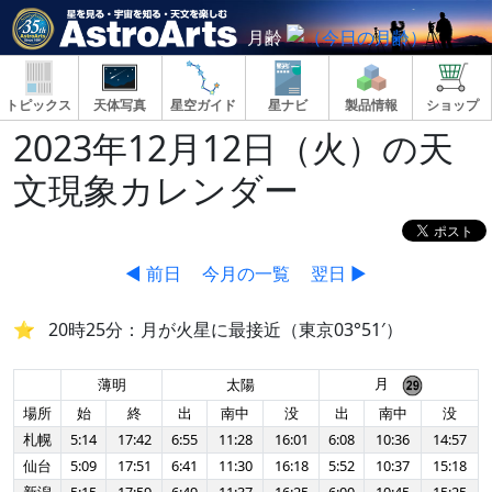
月齢
トピックス
天体写真
星空ガイド
星ナビ
製品情報
ショップ
2023年12月12日（火）の天
文現象カレンダー
◀ 前日
今月の一覧
翌日 ▶
20時25分：月が火星に最接近（東京03°51′）
月
薄明
太陽
場所
始
終
出
南中
没
出
南中
没
札幌
5:14
17:42
6:55
11:28
16:01
6:08
10:36
14:57
仙台
5:09
17:51
6:41
11:30
16:18
5:52
10:37
15:18