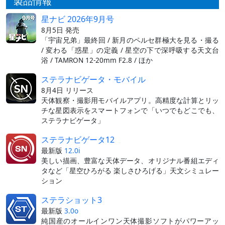
製品情報
星ナビ 2026年9月号
8月5日 発売
「宇宙兄弟」最終回 / 新月のペルセ群極大を見る・撮る
/ 変わる「惑星」の定義 / 星空の下で深呼吸する天文台
浴 / TAMRON 12-20mm F2.8 / ほか
ステラナビゲータ・モバイル
8月4日 リリース
天体観察・撮影用モバイルアプリ。高精度な計算とリッ
チな星図表示をスマートフォンで「いつでもどこでも、
ステラナビゲータ」
ステラナビゲータ12
最新版
12.0i
美しい描画、豊富な天体データ、オリジナル番組エディ
タなど「星空ひろがる 楽しさひろげる」天文シミュレー
ション
ステラショット3
最新版
3.0o
純国産のオールインワン天体撮影ソフトがパワーアッ