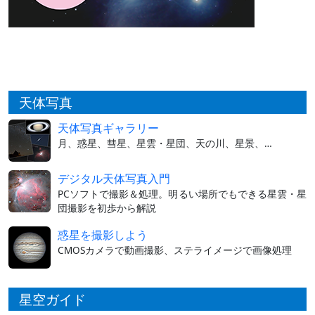
天体写真
天体写真ギャラリー
月、惑星、彗星、星雲・星団、天の川、星景、…
デジタル天体写真入門
PCソフトで撮影＆処理。明るい場所でもできる星雲・星
団撮影を初歩から解説
惑星を撮影しよう
CMOSカメラで動画撮影、ステライメージで画像処理
星空ガイド