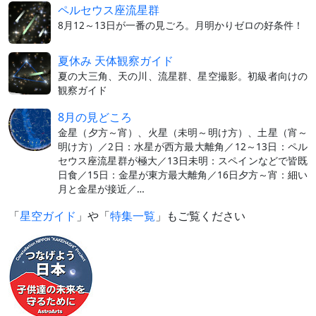
ペルセウス座流星群
8月12～13日が一番の見ごろ。月明かりゼロの好条件！
夏休み 天体観察ガイド
夏の大三角、天の川、流星群、星空撮影。初級者向けの
観察ガイド
8月の見どころ
金星（夕方～宵）、火星（未明～明け方）、土星（宵～
明け方）／2日：水星が西方最大離角／12～13日：ペル
セウス座流星群が極大／13日未明：スペインなどで皆既
日食／15日：金星が東方最大離角／16日夕方～宵：細い
月と金星が接近／…
「
星空ガイド
」や「
特集一覧
」もご覧ください