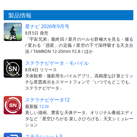
製品情報
星ナビ 2026年9月号
8月5日 発売
「宇宙兄弟」最終回 / 新月のペルセ群極大を見る・撮る
/ 変わる「惑星」の定義 / 星空の下で深呼吸する天文台
浴 / TAMRON 12-20mm F2.8 / ほか
ステラナビゲータ・モバイル
8月4日 リリース
天体観察・撮影用モバイルアプリ。高精度な計算とリッ
チな星図表示をスマートフォンで「いつでもどこでも、
ステラナビゲータ」
ステラナビゲータ12
最新版
12.0i
美しい描画、豊富な天体データ、オリジナル番組エディ
タなど「星空ひろがる 楽しさひろげる」天文シミュレー
ション
ステラショット3