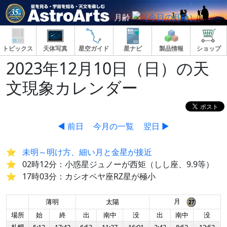
月齢
トピックス
天体写真
星空ガイド
星ナビ
製品情報
ショップ
2023年12月10日（日）の天
文現象カレンダー
◀ 前日
今月の一覧
翌日 ▶
未明～明け方、細い月と金星が接近
02時12分：小惑星ジュノーが西矩（しし座、9.9等）
17時03分：カシオペヤ座RZ星が極小
月
薄明
太陽
場所
始
終
出
南中
没
出
南中
没