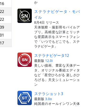
か
:16
ステラナビゲータ・モバ
:22
イル
:22
8月4日 リリース
:39
天体観察・撮影用モバイルア
プリ。高精度な計算とリッチ
:01
な星図表示をスマートフォン
で「いつでもどこでも、ステ
:17
ラナビゲータ」
ステラナビゲータ12
最新版
12.0i
美しい描画、豊富な天体デー
タ、オリジナル番組エディタ
など「星空ひろがる 楽しさひ
ろげる」天文シミュレーショ
ン
ステラショット3
最新版
3.0o
純国産のオールインワン天体