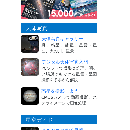
天体写真
天体写真ギャラリー
月、惑星、彗星、星雲・星
団、天の川、星景、…
デジタル天体写真入門
PCソフトで撮影＆処理。明る
い場所でもできる星雲・星団
撮影を初歩から解説
惑星を撮影しよう
CMOSカメラで動画撮影、ス
テライメージで画像処理
星空ガイド