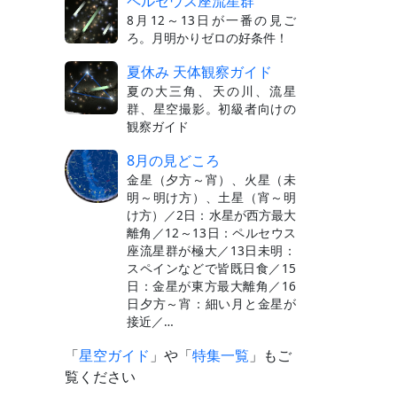
ペルセウス座流星群
8月12～13日が一番の見ご
ろ。月明かりゼロの好条件！
夏休み 天体観察ガイド
夏の大三角、天の川、流星
群、星空撮影。初級者向けの
観察ガイド
8月の見どころ
金星（夕方～宵）、火星（未
明～明け方）、土星（宵～明
け方）／2日：水星が西方最大
離角／12～13日：ペルセウス
座流星群が極大／13日未明：
スペインなどで皆既日食／15
日：金星が東方最大離角／16
日夕方～宵：細い月と金星が
接近／…
「
星空ガイド
」や「
特集一覧
」もご
覧ください