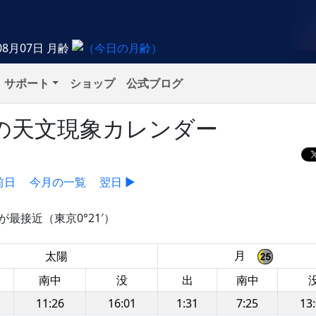
08月07日
月齢
サポート
ショップ
公式ブログ
金）の天文現象カレンダー
前日
今月の一覧
翌日 ▶
最接近（東京0°21′）
月
太陽
南中
没
出
南中
11:26
16:01
1:31
7:25
13