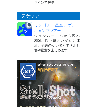
ラインで解説
天文ツアー
モンゴル「星空」ゲル・
キャンプツアー
ウランバートルから西へ
250km以上離れたゲルに連
泊。光害のない場所でペルセ
群や星空を楽しめます