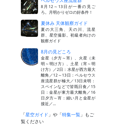
ペルセウス座流星群
8月12～13日が一番の見ご
ろ。月明かりゼロの好条件！
夏休み 天体観察ガイド
夏の大三角、天の川、流星
群、星空撮影。初級者向けの
観察ガイド
8月の見どころ
金星（夕方～宵）、火星（未
明～明け方）、土星（宵～明
け方）／2日：水星が西方最大
離角／12～13日：ペルセウス
座流星群が極大／13日未明：
スペインなどで皆既日食／15
日：金星が東方最大離角／16
日夕方～宵：細い月と金星が
接近／…
「
星空ガイド
」や「
特集一覧
」もご
覧ください