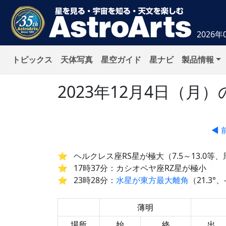
2026年
トピックス
天体写真
星空ガイド
星ナビ
製品情報
2023年12月4日（
◀ 
ヘルクレス座RS星が極大（7.5～13.0等、
17時37分：カシオペヤ座RZ星が極小
23時28分：
水星が東方最大離角
（21.3°、
薄明
場所
始
終
出