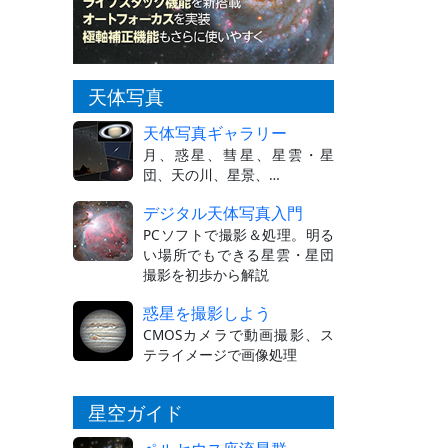
天体写真
天体写真ギャラリー
月、惑星、彗星、星雲・星
団、天の川、星景、…
デジタル天体写真入門
PCソフトで撮影＆処理。明る
い場所でもできる星雲・星団
撮影を初歩から解説
惑星を撮影しよう
CMOSカメラで動画撮影、ス
テライメージで画像処理
星空ガイド