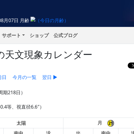
08月07日
月齢
サポート
ショップ
公式ブログ
月）の天文現象カレンダー
前日
今月の一覧
翌日 ▶
周期218日）
-0.4等、視直径6.6″）
月
太陽
南中
没
出
南中